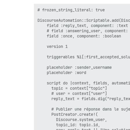
# frozen_string_literal: true

DiscourseAutomation::Scriptable.add(Disc
    field :reply_text, component: :text

    # field :answering_user, component: 
    field :once, component: :boolean

    version 1

    triggerables %i[:first_accepted_solu
    placeholder :sender_username

    placeholder :word

    script do |context, fields, automati
      topic = context["topic"]

      # user = context["user"]

      reply_text = fields.dig("reply_tex
      # Publier une réponse dans le suje
      PostCreator.create!(

        Discourse.system_user,

        topic_id: topic.id,
