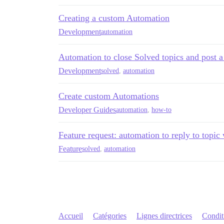
Creating a custom Automation
Development
automation
Automation to close Solved topics and post a
Development
solved
,
automation
Create custom Automations
Developer Guides
automation
,
how-to
Feature request: automation to reply to topic
Feature
solved
,
automation
Accueil
Catégories
Lignes directrices
Conditi