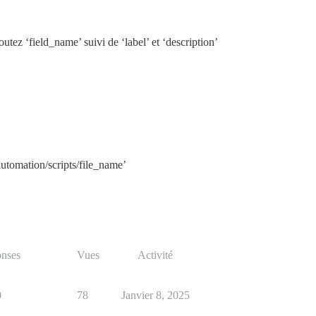
outez ‘field_name’ suivi de ‘label’ et ‘description’
_automation/scripts/file_name’
nses
Vues
Activité
0
78
Janvier 8, 2025