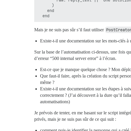
        raw: reply_text || "Une solution
      )

    end

Mais je ne suis pas sûr s’il faut utiliser
PostCreato
Existe-t-il une documentation sur les mots-clés à u
Sur la base de l’automatisation ci-dessus, une fois
d’erreur “500 internal server error” à l’écran.
Est-ce que je manque quelque chose ? Mon déploie
Que faut-il faire, après la création du script per
même ?
Existe-t-il une documentation sur les étapes à sui
correctement ? (J’ai découvert à la dure qu’il falla
automatisations)
Je prévois de tenter, en me basant sur le script inté
privés, mais je ne suis pas sûr de ce qui suit :
comment puis-je identifier la personne qui a créé