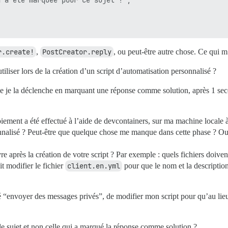
 a été marquée pour ce sujet !",

r.create!
,
PostCreator.reply
, ou peut-être autre chose. Ce qui 
tiliser lors de la création d’un script d’automatisation personnalisé ?
 que je la déclenche en marquant une réponse comme solution, après 1 s
ment a été effectué à l’aide de devcontainers, sur ma machine locale à
sonnalisé ? Peut-être que quelque chose me manque dans cette phase ? Ou 
vre après la création de votre script ? Par exemple : quels fichiers doive
it modifier le fichier
client.en.yml
pour que le nom et la description 
gré “envoyer des messages privés”, de modifier mon script pour qu’au li
 le sujet et non celle qui a marqué la réponse comme solution ?