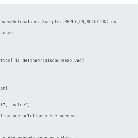
ourseAutomation::Scripts::REPLY_ON_SOLUTION) do

:user

tion] if defined?(DiscourseSolved)

on|

t", "value")

t où une solution a été marquée
