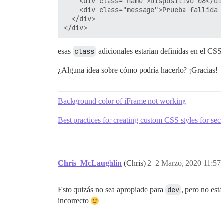
    <div class="name">Dispositivo 08</di
    <div class="message">Prueba fallida 
  </div>

esas
class
adicionales estarían definidas en el CSS
¿Alguna idea sobre cómo podría hacerlo? ¡Gracias!
Background color of iFrame not working
Best practices for creating custom CSS styles for sec
Chris_McLaughlin
(Chris)
2
2 Marzo, 2020 11:57
Esto quizás no sea apropiado para
dev
, pero no est
incorrecto