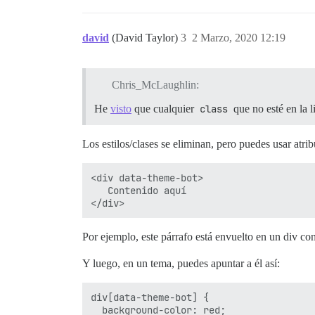
david
(David Taylor)
3
2 Marzo, 2020 12:19
Chris_McLaughlin:
He
visto
que cualquier
class
que no esté en la l
Los estilos/clases se eliminan, pero puedes usar atri
<div data-theme-bot>

   Contenido aquí

Por ejemplo, este párrafo está envuelto en un div co
Y luego, en un tema, puedes apuntar a él así:
div[data-theme-bot] {

  background-color: red;
