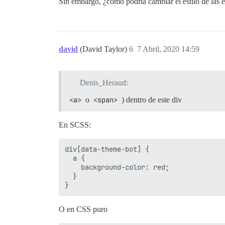
Sin embargo, ¿cómo podría cambiar el estilo de las 
david
(David Taylor)
6
7 Abril, 2020 14:59
Denis_Heraud:
<a>
o
<span>
) dentro de este div
En SCSS:
div[data-theme-bot] {

  a {

    background-color: red;

  }

O en CSS puro