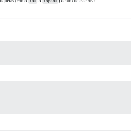
etiquetas (como
<a>
o
<span>
) dentro de este div?