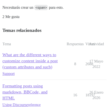
Necesitarás crear un
<span>
para esto.
2 Me gusta
Temas relacionados
Tema
Respuestas
Vistas
Actividad
What are the different ways to
customize content inside a post
17 Mayo
8
2688
(custom attributes and such)
2022
Support
Formatting posts using
markdown, BBCode, and
26 Enero
16
18197
HTML
2026
Using Discourse
reference