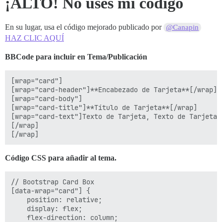
¡ALTO!
No uses mi código
En su lugar, usa el código mejorado publicado por
@Canapin
HAZ CLIC AQUÍ
BBCode para incluir en Tema/Publicación
[wrap="card"]

[wrap="card-header"]**Encabezado de Tarjeta**[/wrap]

[wrap="card-body"]

[wrap="card-title"]**Título de Tarjeta**[/wrap]

[wrap="card-text"]Texto de Tarjeta, Texto de Tarjeta,
[/wrap]

Código CSS para añadir al tema.
// Bootstrap Card Box

[data-wrap="card"] {

    position: relative;

    display: flex;

    flex-direction: column;
