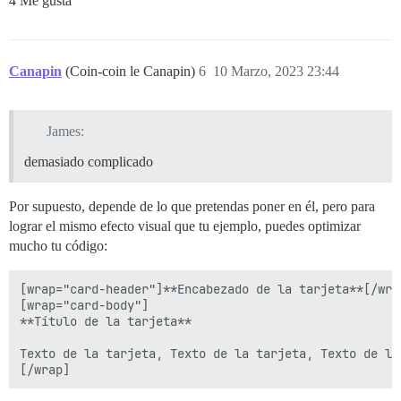
4 Me gusta
// Bootstrap Card Title

[data-wrap="card-title"] {

    margin-bottom: 0.5rem;

}

Canapin
(Coin-coin le Canapin)
6
10 Marzo, 2023 23:44
// Bootstrap Card Text

[data-wrap="card-text"] {

    margin-top: 0;

James:
    margin-bottom: 1rem;

demasiado complicado
Por supuesto, depende de lo que pretendas poner en él, pero para
lograr el mismo efecto visual que tu ejemplo, puedes optimizar
mucho tu código:
[wrap="card-header"]**Encabezado de la tarjeta**[/wrap
[wrap="card-body"]

**Título de la tarjeta**

Texto de la tarjeta, Texto de la tarjeta, Texto de la