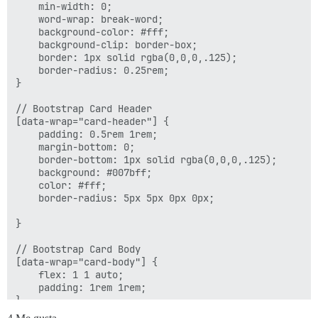
    min-width: 0;

    word-wrap: break-word;

    background-color: #fff;

    background-clip: border-box;

    border: 1px solid rgba(0,0,0,.125);

    border-radius: 0.25rem;

}

// Bootstrap Card Header

[data-wrap="card-header"] {

    padding: 0.5rem 1rem;

    margin-bottom: 0;

    border-bottom: 1px solid rgba(0,0,0,.125);

    background: #007bff;

    color: #fff;

    border-radius: 5px 5px 0px 0px;

}

// Bootstrap Card Body

[data-wrap="card-body"] {

    flex: 1 1 auto;

    padding: 1rem 1rem;

}
