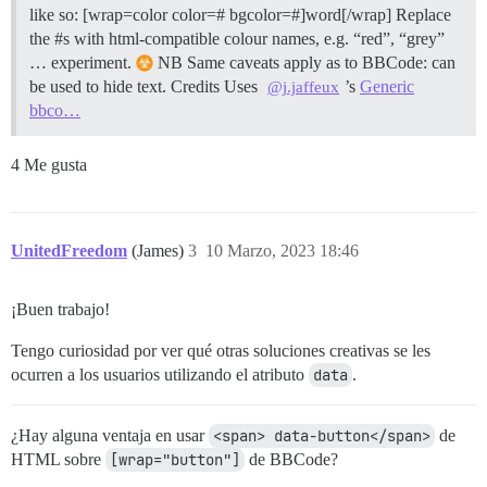
like so: [wrap=color color=# bgcolor=#]word[/wrap] Replace
the #s with html-compatible colour names, e.g. “red”, “grey”
… experiment.
NB Same caveats apply as to BBCode: can
be used to hide text.
Credits Uses
’s
Generic
@j.jaffeux
bbco…
4 Me gusta
UnitedFreedom
(James)
3
10 Marzo, 2023 18:46
¡Buen trabajo!
Tengo curiosidad por ver qué otras soluciones creativas se les
ocurren a los usuarios utilizando el atributo
data
.
¿Hay alguna ventaja en usar
<span> data-button</span>
de
HTML sobre
[wrap="button"]
de BBCode?