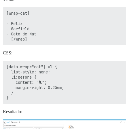
[wrap=cat]

- Felix

- Garfield

- Gato de Nat

CSS:
[data-wrap="cat"] ul {

  list-style: none;

  li:before {

    content: "🐈";

    margin-right: 0.25em;

  }

Resultado: