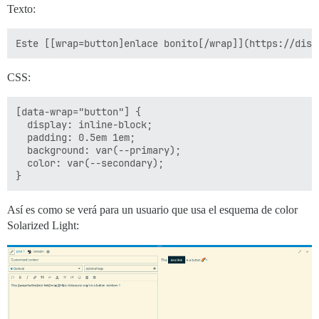
Texto:
CSS:
[data-wrap="button"] {

  display: inline-block;

  padding: 0.5em 1em;

  background: var(--primary);

  color: var(--secondary);

Así es como se verá para un usuario que usa el esquema de color
Solarized Light: