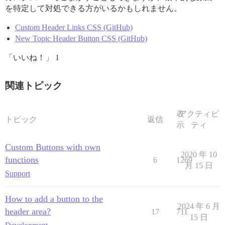
を特定して対処できる方がいるかもしれません。
Custom Header Links CSS (GitHub)
New Topic Header Button CSS (GitHub)
「いいね！」 1
関連トピック
表
アクティビ
トピック
返信
示
ティ
Custom Buttons with own
2020 年 10
functions
6
1269
月 15 日
Support
How to add a button to the
2024 年 6 月
header area?
17
711
15 日