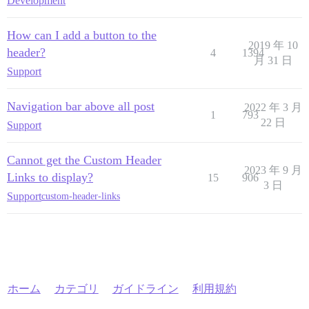
Development
How can I add a button to the
2019 年 10
header?
4
1394
月 31 日
Support
Navigation bar above all post
2022 年 3 月
1
793
22 日
Support
Cannot get the Custom Header
2023 年 9 月
Links to display?
15
906
3 日
Support
custom-header-links
ホーム
カテゴリ
ガイドライン
利用規約