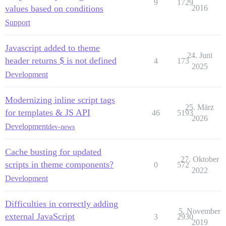
9
1729
values based on conditions
2016
Support
Javascript added to theme
24. Juni
header returns $ is not defined
4
173
2025
Development
Modernizing inline script tags
25. März
for templates & JS API
46
5193
2026
Development
dev-news
Cache busting for updated
27. Oktober
scripts in theme components?
0
572
2022
Development
Difficulties in correctly adding
5. November
external JavaScript
3
2930
2019