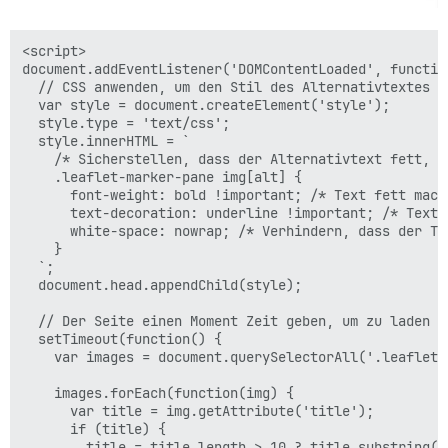
<script>

document.addEventListener('DOMContentLoaded', function
  // CSS anwenden, um den Stil des Alternativtextes zu
  var style = document.createElement('style');

  style.type = 'text/css';

  style.innerHTML = `

    /* Sicherstellen, dass der Alternativtext fett, u
    .leaflet-marker-pane img[alt] {

      font-weight: bold !important; /* Text fett mache
      text-decoration: underline !important; /* Text u
      white-space: nowrap; /* Verhindern, dass der Te
    }

  `;

  document.head.appendChild(style);

  // Der Seite einen Moment Zeit geben, um zu laden u
  setTimeout(function() {

    var images = document.querySelectorAll('.leaflet-m
    images.forEach(function(img) {

      var title = img.getAttribute('title');

      if (title) {

        title = title.length > 10 ? title.substring(0