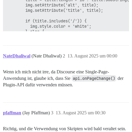
        img.setAttribute('alt', title);

        img.setAttribute('title', title);

        if (title.includes('/')) {

          img.style.color = 'white';

        } else {

          img.style.color = 'black';

        }

      }

      img.setAttribute('src', '');

NateDhaliwal
(Nate Dhaliwal)
2
13. August 2025 um 00:00
    });

  }, 1000);  // Ausführung um 1 Sekunde verzögern (100
});

Wenn ich mich nicht irre, da Discourse eine Single-Page-
Anwendung ist, glaube ich, dass Sie
api.onPageChange()
der
Plugin-API dafür verwenden müssen.
pfaffman
(Jay Pfaffman)
3
13. August 2025 um 00:30
Richtig, und die Verwendung von Skripten wird bald veraltet sein.