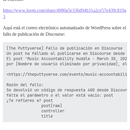
https://www.loom.com/share/4980a5e336d94b31a2ce57e439c819a
3
Aquí está el correo electrónico automatizado de WordPress sobre el
fallo de publicación de Discourse:
[The Puttyverse] Fallo de publicación en Discourse

Un post ha fallado al publicarse en Discourse desde t
El post 'Music Accountability Huddle - March 30, 2022
por [Nombre de usuario eliminado por privacidad], el 
<https://theputtyverse.com/events/music-accountabilit
Razón del fallo:

Se devolvió un código de respuesta 400 desde Discourse
falta el parámetro o el valor está vacío: post

¿Te refieres a? post

               post[raw]

               controller
