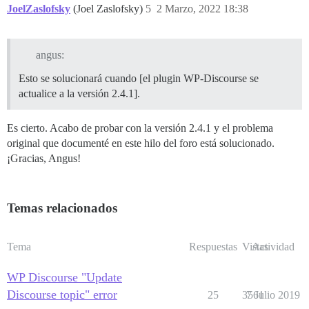
JoelZaslofsky
(Joel Zaslofsky)
5
2 Marzo, 2022 18:38
angus:
Esto se solucionará cuando [el plugin WP-Discourse se
actualice a la versión 2.4.1].
Es cierto. Acabo de probar con la versión 2.4.1 y el problema
original que documenté en este hilo del foro está solucionado.
¡Gracias, Angus!
Temas relacionados
Tema
Respuestas
Vistas
Actividad
WP Discourse "Update
Discourse topic" error
25
3561
7 Julio 2019