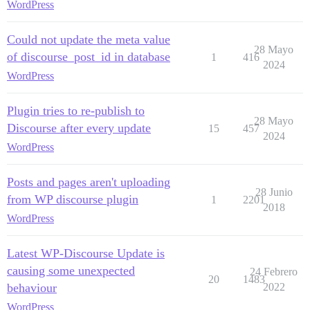
WordPress
Could not update the meta value
28 Mayo
of discourse_post_id in database
1
416
2024
WordPress
Plugin tries to re-publish to
28 Mayo
Discourse after every update
15
457
2024
WordPress
Posts and pages aren't uploading
28 Junio
from WP discourse plugin
1
2201
2018
WordPress
Latest WP-Discourse Update is
causing some unexpected
24 Febrero
20
1483
behaviour
2022
WordPress