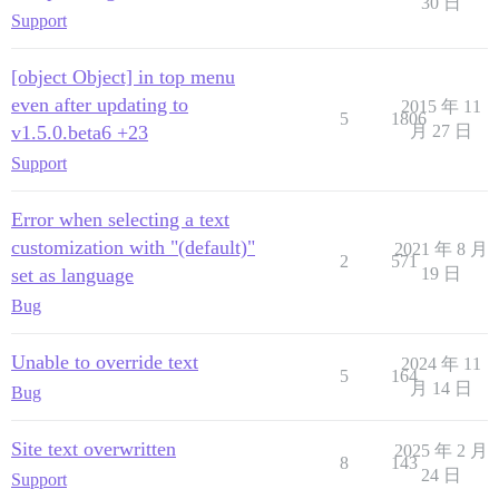
30 日
Support
[object Object] in top menu
even after updating to
2015 年 11
5
1806
v1.5.0.beta6 +23
月 27 日
Support
Error when selecting a text
customization with "(default)"
2021 年 8 月
2
571
set as language
19 日
Bug
Unable to override text
2024 年 11
5
164
月 14 日
Bug
Site text overwritten
2025 年 2 月
8
143
24 日
Support