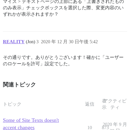
マイズ > テキストページの上部にある「上書きされたもの
のみ表示」チェックボックスを選択した際、変更内容のい
ずれかが表示されますか？
REALITY
(Jon)
3
2020 年 12 月 30 日午後 5:42
その通りです。ありがとうございます！確かに「ユーザー
のロケールを許可」設定でした。
関連トピック
表
アクティビ
トピック
返信
示
ティ
Some of Site Texts doesn't
2020 年 9 月
accept changes
10
873