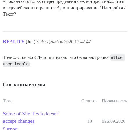
«Показывать только переопределённые», который находится
в верхней части страницы Администрирование / Настройка /
Текст?
REALITY
(Jon)
3
30.Декабрь.2020 17:42:47
Точно. Спасибо! Действительно, это была настройка
allow 
user locale
.
Связанные темы
Тема
Ответов
Просм.
Активность
Some of Site Texts doesn't
accept changes
10
875
30.09.2020
Support