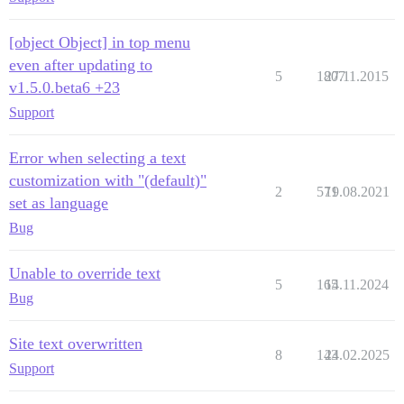
[object Object] in top menu
even after updating to
5
1807
27.11.2015
v1.5.0.beta6 +23
Support
Error when selecting a text
customization with "(default)"
2
571
19.08.2021
set as language
Bug
Unable to override text
5
165
14.11.2024
Bug
Site text overwritten
8
143
24.02.2025
Support