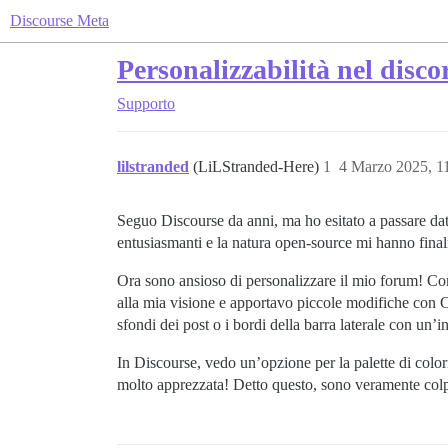
Discourse Meta
Personalizzabilità nel disco
Supporto
lilstranded
(LiLStranded-Here)
1
4 Marzo 2025, 1
Seguo Discourse da anni, ma ho esitato a passare dat
entusiasmanti e la natura open-source mi hanno fina
Ora sono ansioso di personalizzare il mio forum! C
alla mia visione e apportavo piccole modifiche con C
sfondi dei post o i bordi della barra laterale con un’in
In Discourse, vedo un’opzione per la palette di colori
molto apprezzata! Detto questo, sono veramente colpit