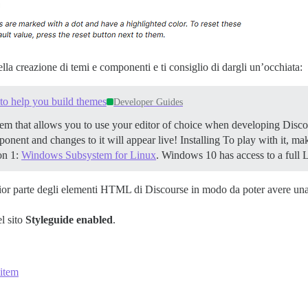
la creazione di temi e componenti e ti consiglio di dargli un’occhiata:
to help you build themes
Developer Guides
gem that allows you to use your editor of choice when developing Dis
ponent and changes to it will appear live!
Installing To play with it, m
on 1:
Windows Subsystem for Linux
. Windows 10 has access to a full 
or parte degli elementi HTML di Discourse in modo da poter avere una pa
l sito
Styleguide enabled
.
-item