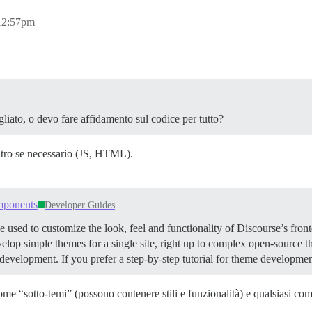
12:57pm
agliato, o devo fare affidamento sul codice per tutto?
altro se necessario (JS, HTML).
mponents
Developer Guides
d to customize the look, feel and functionality of Discourse’s fronte
evelop simple themes for a single site, right up to complex open-source
development. If you prefer a step-by-step tutorial for theme developmen
e “sotto-temi” (possono contenere stili e funzionalità) e qualsiasi com