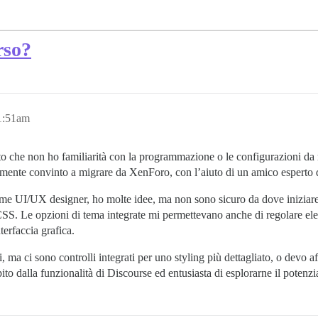
rso?
1:51am
o che non ho familiarità con la programmazione o le configurazioni da r
lmente convinto a migrare da XenForo, con l’aiuto di un amico esperto d
ome UI/UX designer, ho molte idee, ma non sono sicuro da dove iniziar
SS. Le opzioni di tema integrate mi permettevano anche di regolare eleme
terfaccia grafica.
, ma ci sono controlli integrati per uno styling più dettagliato, o devo a
o dalla funzionalità di Discourse ed entusiasta di esplorarne il potenzi