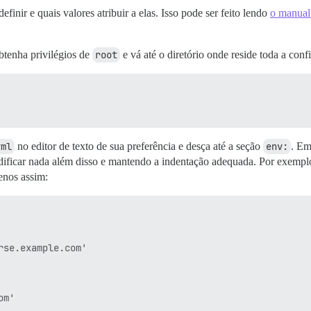
finir e quais valores atribuir a elas. Isso pode ser feito lendo
o manual 
btenha privilégios de
root
e vá até o diretório onde reside toda a con
yml
no editor de texto de sua preferência e desça até a seção
env:
. Em
dificar nada além disso e mantendo a indentação adequada. Por exempl
enos assim:
se.example.com'
