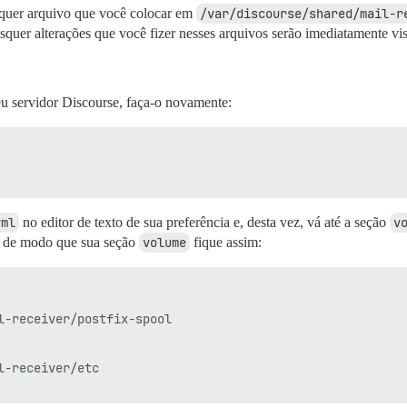
quer arquivo que você colocar em
/var/discourse/shared/mail-r
squer alterações que você fizer nesses arquivos serão imediatamente visí
eu servidor Discourse, faça-o novamente:
yml
no editor de texto de sua preferência e, desta vez, vá até a seção
v
a, de modo que sua seção
volume
fique assim:
l-receiver/postfix-spool

-receiver/etc
