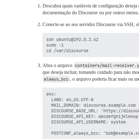
Descubra quais variáveis de configuração deseja de
documentação do Discourse ou por outros meios.
Conecte-se ao seu servidor Discourse via SSH, o
ssh ubuntu@192.0.2.42

sudo -i

Abra o arquivo
containers/mail-receiver.
que deseja incluir, tomando cuidado para não mo
always_bcc
, o arquivo poderia ficar mais ou m
env:

  LANG: en_US.UTF-8

  MAIL_DOMAIN: discourse.example.com

  DISCOURSE_BASE_URL: 'https://discour
  DISCOURSE_API_KEY: abcdefghijklmnop

  DISCOURSE_API_USERNAME: system
