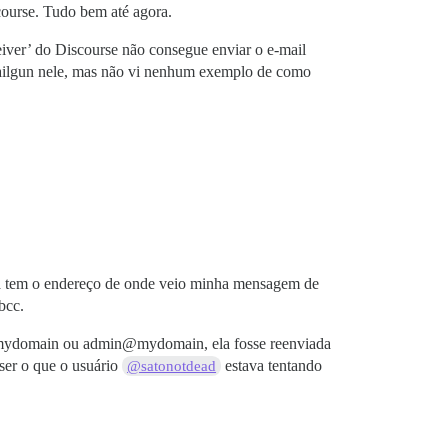
course. Tudo bem até agora.
ver’ do Discourse não consegue enviar o e-mail
 Mailgun nele, mas não vi nenhum exemplo de como
 ela tem o endereço de onde veio minha mensagem de
bcc.
r@mydomain ou admin@mydomain, ela fosse reenviada
ser o que o usuário
estava tentando
@satonotdead