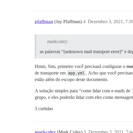
pfaffman
(Jay Pfaffman)
4
Dezembro 3, 2021, 7:
markcoley:
as palavras “(unknown mail transport error)” e d
Hmm. Sim, primeiro você precisará configurar o
mai
de transporte em
app.yml
. Acho que você precisa
estão além do escopo deste documento.
A solução simples para “como lidar com e-mails de
grupo, e eles poderão lidar com eles como mensagen
3 curtidas
markcoley
(Mark Coley)
5
Dezembro 3, 2021, 7: