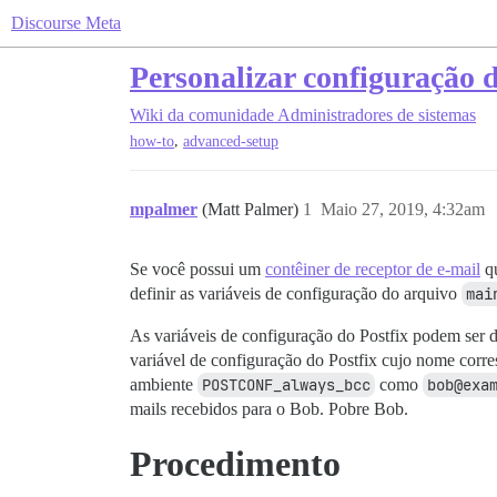
Discourse Meta
Personalizar configuração d
Wiki da comunidade
Administradores de sistemas
,
how-to
advanced-setup
mpalmer
(Matt Palmer)
1
Maio 27, 2019, 4:32am
Se você possui um
contêiner de receptor de e-mail
qu
definir as variáveis de configuração do arquivo
mai
As variáveis de configuração do Postfix podem ser 
variável de configuração do Postfix cujo nome corres
ambiente
POSTCONF_always_bcc
como
bob@exa
mails recebidos para o Bob. Pobre Bob.
Procedimento