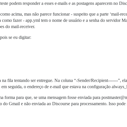
 teste podem responder a esses e-mails e as postagens aparecem no Dis
o acima, mas não parece funcionar - suspeito que a parte ‘mail-recei
ba como fazer - app.yml tem o nome de usuário e a senha do servidor
es do mail-receiver.
ois se eu digitar:
 na fila tentando ser entregue. Na coluna “-Sender/Recipient-------”,
 e, em seguida, o endereço de e-mail que estava na configuração always_
lguma forma para que, se uma mensagem fosse enviada para postmaste
ço do Gmail e não enviada ao Discourse para processamento. Isso pode 