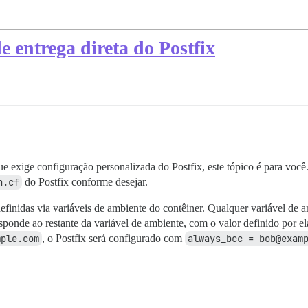
e entrega direta do Postfix
e exige configuração personalizada do Postfix, este tópico é para você.
n.cf
do Postfix conforme desejar.
definidas via variáveis de ambiente do contêiner. Qualquer variável d
ponde ao restante da variável de ambiente, com o valor definido por ela
mple.com
, o Postfix será configurado com
always_bcc = bob@exam