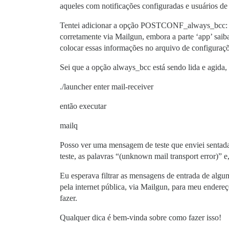
aqueles com notificações configuradas e usuários de
Tentei adicionar a opção POSTCONF_always_bcc: com
corretamente via Mailgun, embora a parte ‘app’ sai
colocar essas informações no arquivo de configuraçõ
Sei que a opção always_bcc está sendo lida e agida, p
./launcher enter mail-receiver
então executar
mailq
Posso ver uma mensagem de teste que enviei sentada
teste, as palavras “(unknown mail transport error)”
Eu esperava filtrar as mensagens de entrada de a
pela internet pública, via Mailgun, para meu endere
fazer.
Qualquer dica é bem-vinda sobre como fazer isso!