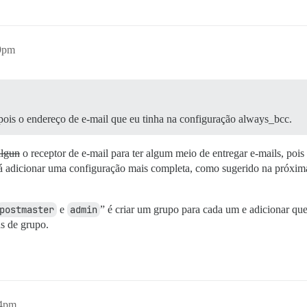
39pm
epois o endereço de e-mail que eu tinha na configuração always_bcc.
lgun
o receptor de e-mail para ter algum meio de entregar e-mails, poi
rá adicionar uma configuração mais completa, como sugerido na próxim
postmaster
e
admin
” é criar um grupo para cada um e adicionar que
s de grupo.
44pm