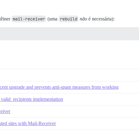
têiner
mail-receiver
(uma
rebuild
não
é necessária):
 recent upgrade and prevents anti-spam measures from working
 valid_recipients implementation
eiver
sted sites with Mail-Receiver