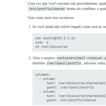
Uma vez que você concluiu este procedimento, qual
/etc/postfix/shared
dentro do contêiner, e quai
Veja como fazer isso acontecer.
Se você ainda não estiver logado como root no s
ssh ubuntu@192.0.2.42

sudo -i

Abra o arquivo
containers/mail-receiver.
diretório
/var/spool/postfix
, adicione outr
volumes:

  - volume:

      host: /var/discourse/shared/mai
      guest: /var/spool/postfix

  - volume:

      host: /var/discourse/shared/mail