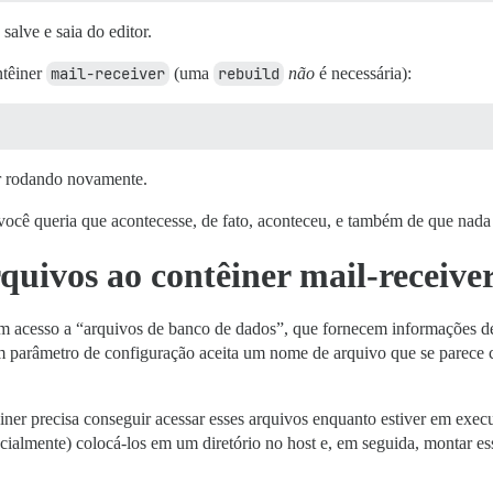
salve e saia do editor.
ntêiner
mail-receiver
(uma
rebuild
não
é necessária):
r rodando novamente.
ue você queria que acontecesse, de fato, aconteceu, e também de que n
uivos ao contêiner mail-receive
m acesso a “arquivos de banco de dados”, que fornecem informações de
um parâmetro de configuração aceita um nome de arquivo que se parec
ner precisa conseguir acessar esses arquivos enquanto estiver em execu
encialmente) colocá-los em um diretório no host e, em seguida, montar e