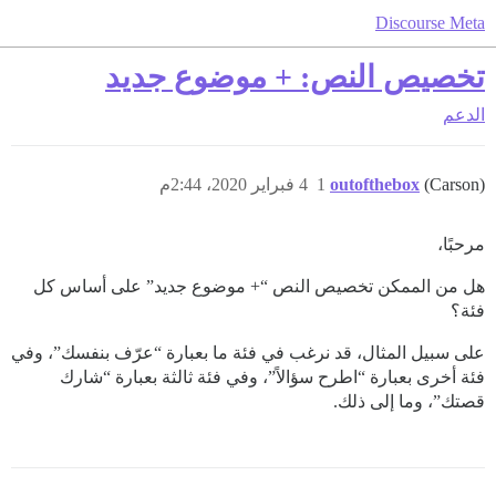
Discourse Meta
تخصيص النص: + موضوع جديد
الدعم
(Carson)
outofthebox
1
4 فبراير 2020، 2:44م
مرحبًا،
هل من الممكن تخصيص النص “+ موضوع جديد” على أساس كل
فئة؟
على سبيل المثال، قد نرغب في فئة ما بعبارة “عرّف بنفسك”، وفي
فئة أخرى بعبارة “اطرح سؤالاً”، وفي فئة ثالثة بعبارة “شارك
قصتك”، وما إلى ذلك.