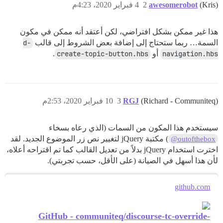
(Kris)
awesomerobot
2
4 فبراير 2020، 4:23م
هذا غير ممكن بشكل افتراضي، لكن أعتقد أنه ممكن في مكون
السمة… ربما ستحتاج إلى إضافة بعض الشروط إلى قالب
d-
navigation.hbs
أو
create-topic-button.hbs
.
(Richard - Communiteq)
RGJ
3
10 فبراير 2020، 2:53م
سيستخدم هذا المكون من السمات (الذي رعاه بسخاء
) مكتبة jQuery لتغيير نص زر الموضوع الجديد. لقد
@outofthebox
اخترت استخدام jQuery بدلاً من تعديل القالب كما تم اقتراحه أعلاه،
لأن هذا أسهل في الصيانة (على الأقل، حسب تجربتي).
github.com
GitHub - communiteq/discourse-tc-override-