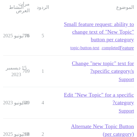
مرات
الموضوع
الردود
النشاط
العرض
Small feature request: ability to
change text of "New Topic"
5
10 يونيو 2025
776
button per category
Feature
topic-button-text
,
completed
Change "new topic" text for
15 ديسمبر
specific category/s?
709
1
2023
Support
Edit "New Topic" for a specific
category?
4
21 يونيو 2023
949
Support
Alternate New Topic Button
(per category)
2
10 يونيو 2025
268