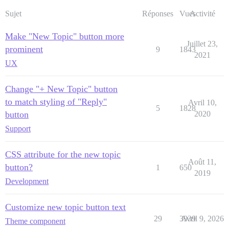
Sujet
Réponses
Vues
Activité
Make "New Topic" button more
Juillet 23,
prominent
9
1843
2021
UX
Change "+ New Topic" button
to match styling of "Reply"
Avril 10,
5
1828
button
2020
Support
CSS attribute for the new topic
Août 11,
button?
1
650
2019
Development
Customize new topic button text
29
3939
Avril 9, 2026
Theme component