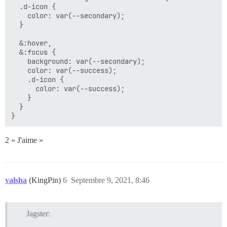
  .d-icon {

    color: var(--secondary);

  }

  &:hover,

  &:focus {

    background: var(--secondary);

    color: var(--success);

    .d-icon {

      color: var(--success);

    }

  }

2 « J'aime »
valsha
(KingPin)
6
Septembre 9, 2021, 8:46
Jagster: