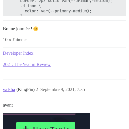
      border: 2px solid var(--primary-medium);

      .d-icon {

        color: var(--primary-medium);

      }

    }

  }

Bonne journée !
10 « J'aime »
Developer Index
2021: The Year in Review
valsha
(KingPin)
2
Septembre 9, 2021, 7:35
avant