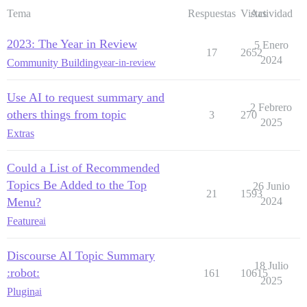
Tema
Respuestas
Vistas
Actividad
2023: The Year in Review
5 Enero
17
2652
2024
Community Building
year-in-review
Use AI to request summary and
2 Febrero
others things from topic
3
270
2025
Extras
Could a List of Recommended
Topics Be Added to the Top
26 Junio
21
1593
Menu?
2024
Feature
ai
Discourse AI Topic Summary
18 Julio
:robot:
161
10615
2025
Plugin
ai