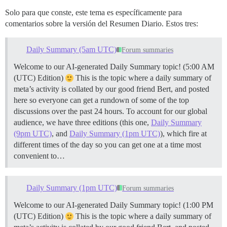
Solo para que conste, este tema es específicamente para
comentarios sobre la versión del Resumen Diario. Estos tres:
Daily Summary (5am UTC)
Forum summaries
Welcome to our AI-generated Daily Summary topic! (5:00 AM
(UTC) Edition)
This is the topic where a daily summary of
meta’s activity is collated by our good friend Bert, and posted
here so everyone can get a rundown of some of the top
discussions over the past 24 hours. To account for our global
audience, we have three editions (this one,
Daily Summary
(9pm UTC)
, and
Daily Summary (1pm UTC)
), which fire at
different times of the day so you can get one at a time most
convenient to…
Daily Summary (1pm UTC)
Forum summaries
Welcome to our AI-generated Daily Summary topic! (1:00 PM
(UTC) Edition)
This is the topic where a daily summary of