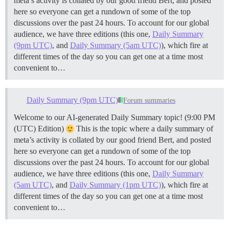
meta’s activity is collated by our good friend Bert, and posted
here so everyone can get a rundown of some of the top
discussions over the past 24 hours. To account for our global
audience, we have three editions (this one,
Daily Summary
(9pm UTC)
, and
Daily Summary (5am UTC)
), which fire at
different times of the day so you can get one at a time most
convenient to…
Daily Summary (9pm UTC)
Forum summaries
Welcome to our AI-generated Daily Summary topic! (9:00 PM
(UTC) Edition)
This is the topic where a daily summary of
meta’s activity is collated by our good friend Bert, and posted
here so everyone can get a rundown of some of the top
discussions over the past 24 hours. To account for our global
audience, we have three editions (this one,
Daily Summary
(5am UTC)
, and
Daily Summary (1pm UTC)
), which fire at
different times of the day so you can get one at a time most
convenient to…