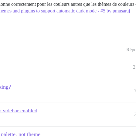
tionne correctement pour les couleurs autres que les thèmes de couleurs 
hemes and plugins to support automatic dark mode - #5 by pmusaraj
Répo
2
king?
n sidebar enabled
palette, not theme