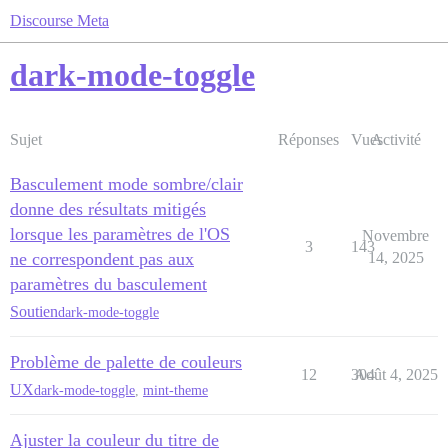
Discourse Meta
dark-mode-toggle
Sujet
Réponses
Vues
Activité
Basculement mode sombre/clair
donne des résultats mitigés
lorsque les paramètres de l'OS
Novembre
3
143
ne correspondent pas aux
14, 2025
paramètres du basculement
Soutien
dark-mode-toggle
Problème de palette de couleurs
12
304
Août 4, 2025
UX
dark-mode-toggle
,
mint-theme
Ajuster la couleur du titre de