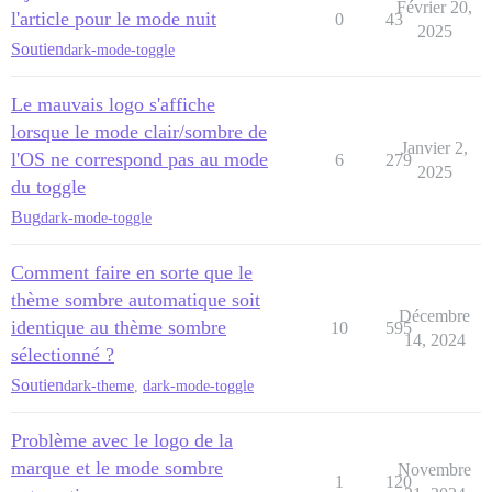
Février 20,
l'article pour le mode nuit
0
43
2025
Soutien
dark-mode-toggle
Le mauvais logo s'affiche
lorsque le mode clair/sombre de
Janvier 2,
l'OS ne correspond pas au mode
6
279
2025
du toggle
Bug
dark-mode-toggle
Comment faire en sorte que le
thème sombre automatique soit
Décembre
identique au thème sombre
10
595
14, 2024
sélectionné ?
Soutien
dark-theme
,
dark-mode-toggle
Problème avec le logo de la
marque et le mode sombre
Novembre
1
120