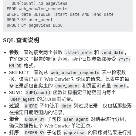
  SUM(count) AS pageviews

FROM web_crawler_requests

WHERE date BETWEEN :start_date AND :end_date

GROUP BY user_agent

SQL 查询说明
参数
：查询接受两个参数
:start_date
和
:end_date
，
它们定义了报告的时间范围。两个日期参数都接受
YYYY-
MM-DD
格式。
SELECT
：查询从
web_crawler_requests
表中检索数
据，该表记录了 Web Crawler 对论坛的请求。此表中的每
条记录都包含爬虫的
user_agent
和页面浏览量
count
。
SUM
：
SUM(count)
函数计算指定日期范围内每个
user_agent
的总页面浏览量。
过滤
：
WHERE
子句使用
date
列过滤记录，仅包括那些落
在指定日期范围内的记录。
聚合
：
GROUP BY
子句按
user_agent
对结果进行分组，
确保数据按每个 Web Crawler 单独汇总。
排序
：
ORDER BY
子句按
pageviews
的降序对结果进行排