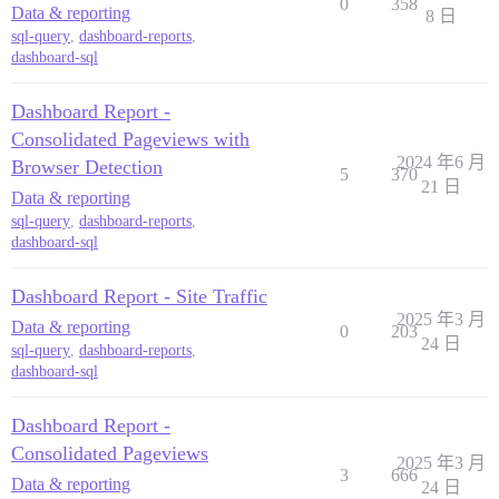
0
358
Data & reporting
8 日
sql-query
,
dashboard-reports
,
dashboard-sql
Dashboard Report -
Consolidated Pageviews with
2024 年6 月
Browser Detection
5
370
21 日
Data & reporting
sql-query
,
dashboard-reports
,
dashboard-sql
Dashboard Report - Site Traffic
2025 年3 月
Data & reporting
0
203
24 日
sql-query
,
dashboard-reports
,
dashboard-sql
Dashboard Report -
Consolidated Pageviews
2025 年3 月
3
666
Data & reporting
24 日