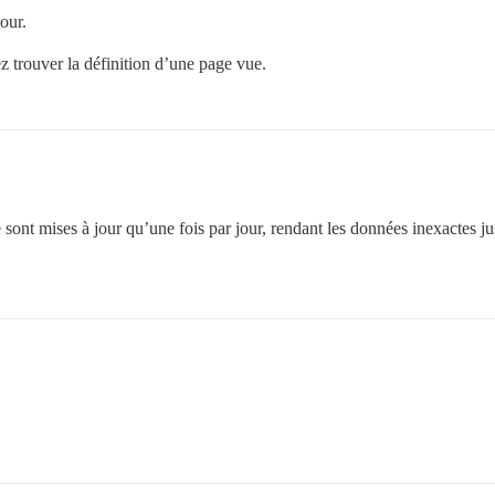
our.
 trouver la définition d’une page vue.
ne sont mises à jour qu’une fois par jour, rendant les données inexactes