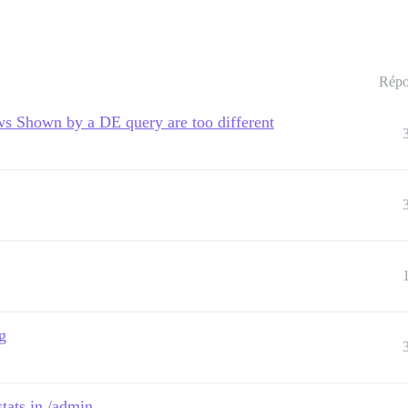
Répo
 Shown by a DE query are too different
g
tats in /admin