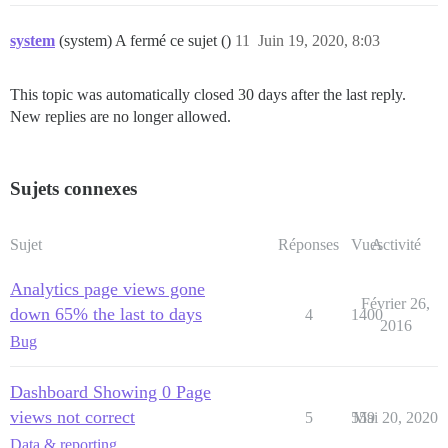
system
(system) A fermé ce sujet ()
11
Juin 19, 2020, 8:03
This topic was automatically closed 30 days after the last reply.
New replies are no longer allowed.
Sujets connexes
Sujet
Réponses
Vues
Activité
Analytics page views gone
Février 26,
down 65% the last to days
4
1400
2016
Bug
Dashboard Showing 0 Page
views not correct
5
559
Mai 20, 2020
Data & reporting