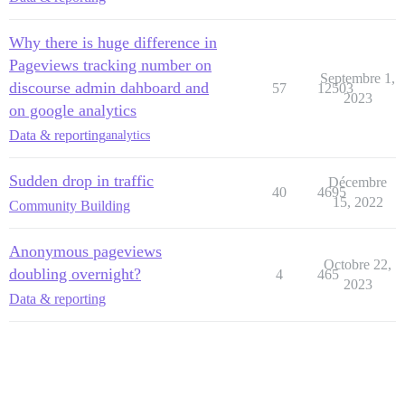
Why there is huge difference in
Pageviews tracking number on
Septembre 1,
discourse admin dahboard and
57
12503
2023
on google analytics
Data & reporting
analytics
Sudden drop in traffic
Décembre
40
4695
15, 2022
Community Building
Anonymous pageviews
Octobre 22,
doubling overnight?
4
465
2023
Data & reporting