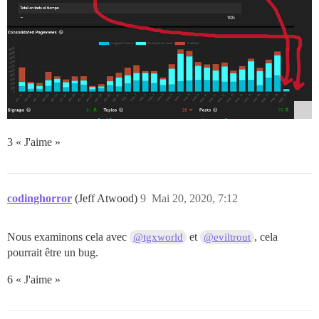
3 « J'aime »
codinghorror
(Jeff Atwood)
9
Mai 20, 2020, 7:12
Nous examinons cela avec
et
, cela
@tgxworld
@eviltrout
pourrait être un bug.
6 « J'aime »