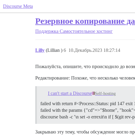
Discourse Meta
Резервное копирование д
Поддержка
Самостоятельное хостинг
Lilly
(Lillian )
6
10.Декабрь.2023 18:27:14
Пожалуйста, опишите, что происходило до воз
Редактирование: Похоже, что несколько челове
I can't start a Discourse
Self-hosting
failed with return #<Process::Status: pid 147 exi
failed with the params {"cd"=>"$home", "hook"=>"
discourse bash -c '\n set -o errexit\n if [ $(git re
Закрываю эту тему, чтобы обсуждение могло пр