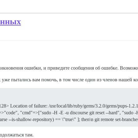
анных
никновения ошибки, и приведите сообщения об ошибке. Возможн
к уже пытались вам помочь, в том числе один из членов нашей к
t 128> Location of failure: /usr/local/lib/ruby/gems/3.2.0/gems/pups-1
code", "cmd"=>["sudo -H -E -u discourse git reset --hard", "sudo -H -
v-parse --is-shallow-repository) == \"true\" ]; then\n git remote set-branc
одолжаться там.