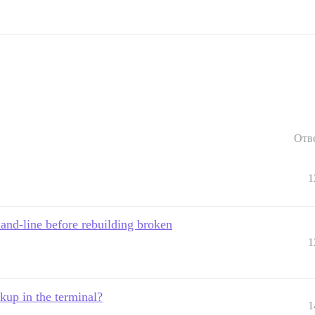
Отв
1
nd-line before rebuilding broken
1
ckup in the terminal?
1