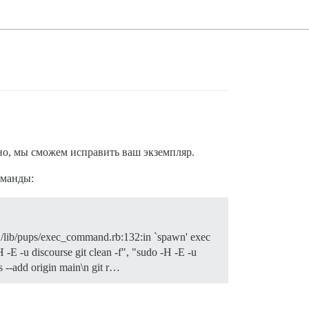
о, мы сможем исправить ваш экземпляр.
оманды:
.2.1/lib/pups/exec_command.rb:132:in `spawn' exec
E -u discourse git clean -f", "sudo -H -E -u
hes --add origin main\n git r…