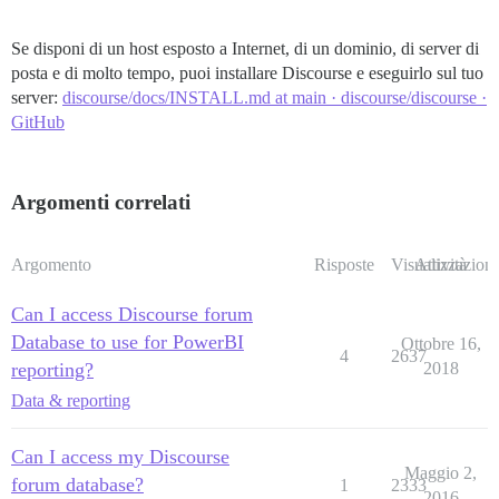
Se disponi di un host esposto a Internet, di un dominio, di server di
posta e di molto tempo, puoi installare Discourse e eseguirlo sul tuo
server:
discourse/docs/INSTALL.md at main · discourse/discourse ·
GitHub
Argomenti correlati
Argomento
Risposte
Visualizzazioni
Attività
Can I access Discourse forum
Database to use for PowerBI
Ottobre 16,
4
2637
reporting?
2018
Data & reporting
Can I access my Discourse
Maggio 2,
forum database?
1
2333
2016