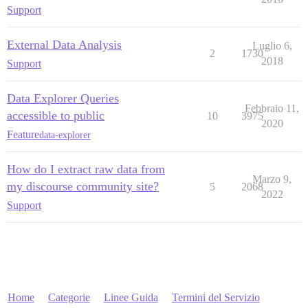
Support
External Data Analysis
Luglio 6,
2
1730
2018
Support
Data Explorer Queries
Febbraio 11,
accessible to public
10
3975
2020
Feature
data-explorer
How do I extract raw data from
Marzo 9,
my discourse community site?
5
2068
2022
Support
Home
Categorie
Linee Guida
Termini del Servizio