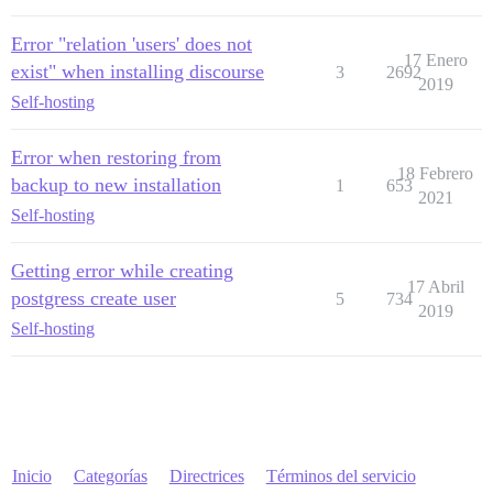
Error "relation 'users' does not
17 Enero
exist" when installing discourse
3
2692
2019
Self-hosting
Error when restoring from
18 Febrero
backup to new installation
1
653
2021
Self-hosting
Getting error while creating
17 Abril
postgress create user
5
734
2019
Self-hosting
Inicio
Categorías
Directrices
Términos del servicio