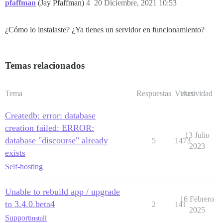
pfaffman
(Jay Pfaffman)
4
20 Diciembre, 2021 10:53
¿Cómo lo instalaste? ¿Ya tienes un servidor en funcionamiento?
Temas relacionados
Tema
Respuestas
Vistas
Actividad
Createdb: error: database
creation failed: ERROR:
13 Julio
database "discourse" already
5
1473
2023
exists
Self-hosting
Unable to rebuild app / upgrade
16 Febrero
to 3.4.0.beta4
2
141
2025
Support
install