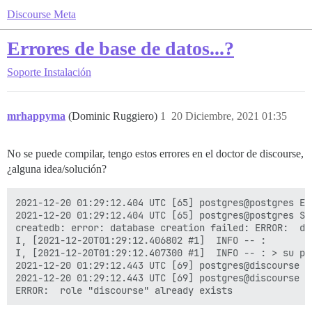
Discourse Meta
Errores de base de datos...?
Soporte
Instalación
mrhappyma
(Dominic Ruggiero)
1
20 Diciembre, 2021 01:35
No se puede compilar, tengo estos errores en el doctor de discourse,
¿alguna idea/solución?
2021-12-20 01:29:12.404 UTC [65] postgres@postgres ER
2021-12-20 01:29:12.404 UTC [65] postgres@postgres ST
createdb: error: database creation failed: ERROR:  da
I, [2021-12-20T01:29:12.406802 #1]  INFO -- : 

I, [2021-12-20T01:29:12.407300 #1]  INFO -- : > su po
2021-12-20 01:29:12.443 UTC [69] postgres@discourse E
2021-12-20 01:29:12.443 UTC [69] postgres@discourse S