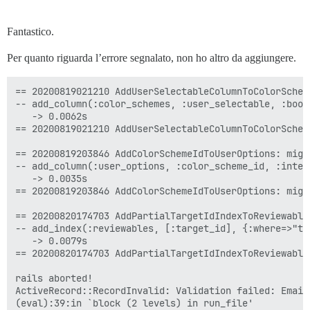
Fantastico.
Per quanto riguarda l’errore segnalato, non ho altro da aggiungere.
== 20200819021210 AddUserSelectableColumnToColorSchem
-- add_column(:color_schemes, :user_selectable, :bool
   -> 0.0062s

== 20200819021210 AddUserSelectableColumnToColorSchem
== 20200819203846 AddColorSchemeIdToUserOptions: migr
-- add_column(:user_options, :color_scheme_id, :intege
   -> 0.0035s

== 20200819203846 AddColorSchemeIdToUserOptions: migr
== 20200820174703 AddPartialTargetIdIndexToReviewable
-- add_index(:reviewables, [:target_id], {:where=>"ta
   -> 0.0079s

== 20200820174703 AddPartialTargetIdIndexToReviewable
rails aborted!

ActiveRecord::RecordInvalid: Validation failed: Email
(eval):39:in `block (2 levels) in run_file'
