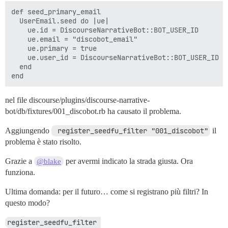
def seed_primary_email

  UserEmail.seed do |ue|

    ue.id = DiscourseNarrativeBot::BOT_USER_ID

    ue.email = "discobot_email"

    ue.primary = true

    ue.user_id = DiscourseNarrativeBot::BOT_USER_ID

  end

nel file discourse/plugins/discourse-narrative-
bot/db/fixtures/001_discobot.rb ha causato il problema.
Aggiungendo
 register_seedfu_filter "001_discobot"
il
problema è stato risolto.
Grazie a
per avermi indicato la strada giusta. Ora
@blake
funziona.
Ultima domanda: per il futuro… come si registrano più filtri? In
questo modo?
register_seedfu_filter 