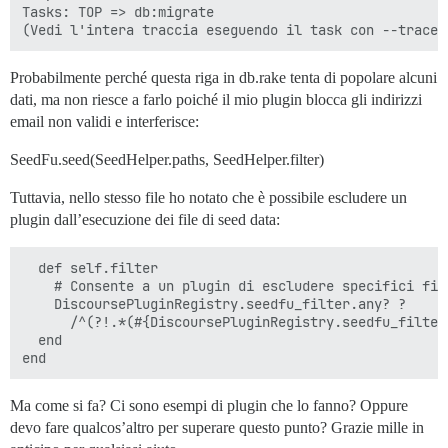
Tasks: TOP => db:migrate

Probabilmente perché questa riga in db.rake tenta di popolare alcuni
dati, ma non riesce a farlo poiché il mio plugin blocca gli indirizzi
email non validi e interferisce:
SeedFu.seed(SeedHelper.paths, SeedHelper.filter)
Tuttavia, nello stesso file ho notato che è possibile escludere un
plugin dall’esecuzione dei file di seed data:
  def self.filter

    # Consente a un plugin di escludere specifici fil
    DiscoursePluginRegistry.seedfu_filter.any? ?

      /^(?!.*(#{DiscoursePluginRegistry.seedfu_filter
  end

Ma come si fa? Ci sono esempi di plugin che lo fanno? Oppure
devo fare qualcos’altro per superare questo punto? Grazie mille in