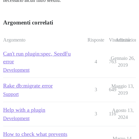
necessario alcun filtro seedfu.
Argomenti correlati
Argomento
Risposte
Visualizzazioni
Attività
Can't run plugin:spec, SeedFu
Gennaio 26,
error
4
763
2019
Development
Rake db:migrate error
Maggio 13,
3
649
2019
Support
Help with a plugin
Agosto 13,
3
116
2024
Development
How to check what prevents
Marzo 14,