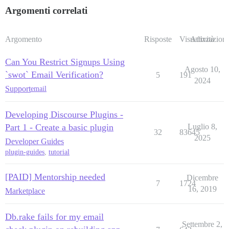
Argomenti correlati
Argomento
Risposte
Visualizzazioni
Attività
Can You Restrict Signups Using
Agosto 10,
`swot` Email Verification?
5
191
2024
Support
email
Developing Discourse Plugins -
Part 1 - Create a basic plugin
Luglio 8,
32
83645
2025
Developer Guides
plugin-guides
,
tutorial
[PAID] Mentorship needed
Dicembre
7
1724
16, 2019
Marketplace
Db.rake fails for my email
Settembre 2,