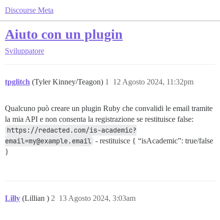
Discourse Meta
Aiuto con un plugin
Sviluppatore
tpglitch
(Tyler Kinney/Teagon)
1
12 Agosto 2024, 11:32pm
Qualcuno può creare un plugin Ruby che convalidi le email tramite
la mia API e non consenta la registrazione se restituisce false:
https://redacted.com/is-academic?
email=my@example.email
- restituisce { “isAcademic”: true/false
}
Lilly
(Lillian )
2
13 Agosto 2024, 3:03am