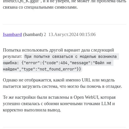
Instruct.Q6_K.gguf”, и я не уверен, не может ли проблема быть
связана со специальными символами.
Isambard
(Isambard)
2
13.Август.2024 00:15:06
Попытка использовать другой вариант дала следующий
результат:
При попытке связаться с моделью возникла 
ошибка: {"error":{"code":404,"message":"Файл не 
найден","type":"not_found_error"}}
Однако не отображается, какой именно URL или модель
пытается загрузить система, что могло бы помочь в отладке.
Те же настройки были вставлены в Open WebUI, которая
успешно связалась с обоими конечными точками LLM и
корректно выполнила вывод.