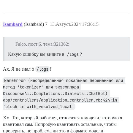
Isambard
(Isambard)
7
13.Август.2024 17:36:15
Falco, пост:6, тема:321362:
Какую ошибку вы видите в
/logs
?
Ах. Я не знал о
/logs
!
NameError (неопределённая локальная переменная или 
метод 'tokenizer' для экземпляра 
DiscourseAi::Completions::Dialects::ChatGpt) 
app/controllers/application_controller.rb:424:in 
'block in with_resolved_local'
Хм. Тот, который работает, относится к модели, которую я
квантовал сам. Попробую квантовать остальные, чтобы
проверить, не проблема ли это в формате модели.