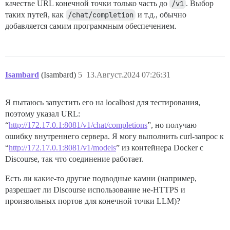
качестве URL конечной точки только часть до
/v1
. Выбор
таких путей, как
/chat/completion
и т.д., обычно
добавляется самим программным обеспечением.
Isambard
(Isambard)
5
13.Август.2024 07:26:31
Я пытаюсь запустить его на localhost для тестирования,
поэтому указал URL:
“
http://172.17.0.1:8081/v1/chat/completions
”, но получаю
ошибку внутреннего сервера. Я могу выполнить curl-запрос к
“
http://172.17.0.1:8081/v1/models
” из контейнера Docker с
Discourse, так что соединение работает.
Есть ли какие-то другие подводные камни (например,
разрешает ли Discourse использование не-HTTPS и
произвольных портов для конечной точки LLM)?