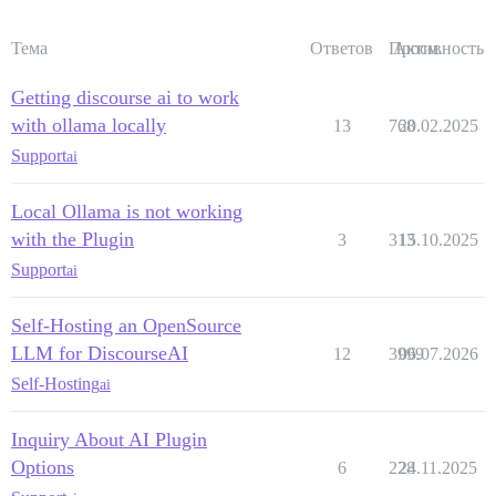
Тема
Ответов
Просм.
Активность
Getting discourse ai to work
with ollama locally
13
768
20.02.2025
Support
ai
Local Ollama is not working
with the Plugin
3
313
15.10.2025
Support
ai
Self-Hosting an OpenSource
LLM for DiscourseAI
12
3999
06.07.2026
Self-Hosting
ai
Inquiry About AI Plugin
Options
6
228
24.11.2025