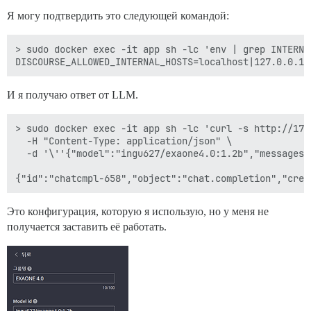
Я могу подтвердить это следующей командой:
> sudo docker exec -it app sh -lc 'env | grep INTERNAL
И я получаю ответ от LLM.
> sudo docker exec -it app sh -lc 'curl -s http://172
  -H "Content-Type: application/json" \

  -d '\''{"model":"ingu627/exaone4.0:1.2b","messages"
Это конфигурация, которую я использую, но у меня не
получается заставить её работать.