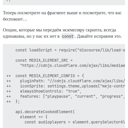
Теперь посмотрите на фрагмент выше и посмотрите, что вас
беспокоит…
Опции, которые мы передаём экземпляру скрипта, всегда
одинаковы, но у нас их нет в
const
. Давайте исправим это.
    const loadScript = require("discourse/lib/load-scr
    const MEDIA_ELEMENT_SRC =

      "https://cdnjs.cloudflare.com/ajax/libs/mediael
++  const MEDIA_ELEMENT_CONFIG = {

++    pluginPath: "//cdnjs.cloudflare.com/ajax/libs/m
++    iconSprite: settings.theme_uploads["mejs-control
++    alwaysShowControls: "true",

++    features: ["playpause", "current", "progress", 
++  };

    api.decorateCookedElement(

      element => {

        const audioplayers = element.querySelectorAll(