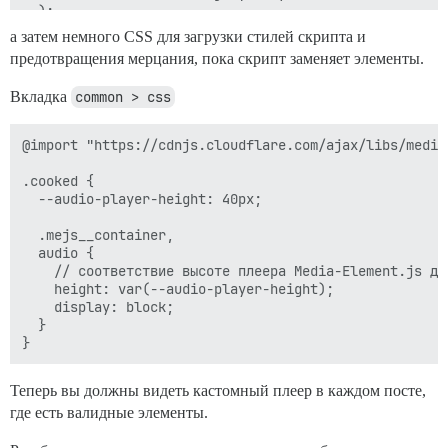
  );

а затем немного CSS для загрузки стилей скрипта и
предотвращения мерцания, пока скрипт заменяет элементы.
Вкладка
common > css
@import "https://cdnjs.cloudflare.com/ajax/libs/media
.cooked {

  --audio-player-height: 40px;

  .mejs__container,

  audio {

    // соответствие высоте плеера Media-Element.js дл
    height: var(--audio-player-height);

    display: block;

  }

Теперь вы должны видеть кастомный плеер в каждом посте,
где есть валидные элементы.