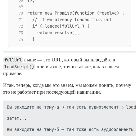
return new Promise(function (resolve) {
  // If we already loaded this url
  if (_loaded[fullUrl]) {
    return resolve();
  }
fullUrl
выше — это URL, который вы передаёте в
loadScript()
при вызове, точно так же, как в вашем
примере.
Итак, теперь, когда мы это знаем, мы можем понять, почему
это не работает при последующей навигации.
Вы заходите на тему-а → там есть аудиоэлемент → loadS
затем...
