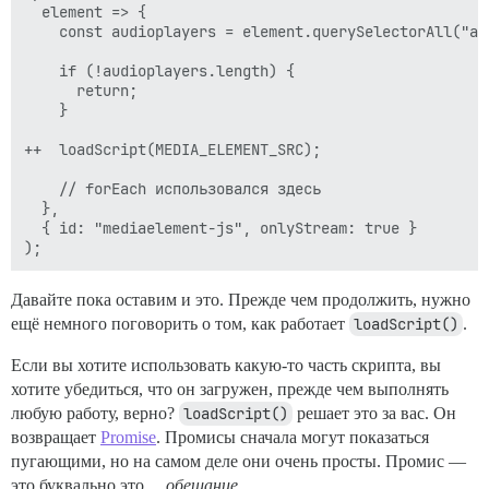
  element => {

    const audioplayers = element.querySelectorAll("aud
    if (!audioplayers.length) {

      return;

    }

++  loadScript(MEDIA_ELEMENT_SRC);

    // forEach использовался здесь

  },

  { id: "mediaelement-js", onlyStream: true }

Давайте пока оставим и это. Прежде чем продолжить, нужно
ещё немного поговорить о том, как работает
loadScript()
.
Если вы хотите использовать какую-то часть скрипта, вы
хотите убедиться, что он загружен, прежде чем выполнять
любую работу, верно?
loadScript()
решает это за вас. Он
возвращает
Promise
. Промисы сначала могут показаться
пугающими, но на самом деле они очень просты. Промис —
это буквально это…
обещание
.