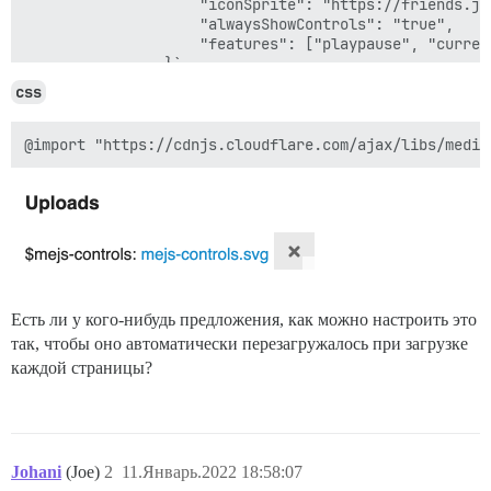
                    "iconSprite": "https://friends.ji
                    "alwaysShowControls": "true",

                    "features": ["playpause", "curren
                }`

            );

css
            el.setAttribute("preload", "auto");       
        });            

      },

      { id: "mediaelement-js", onlyStream: true}

    );

Есть ли у кого-нибудь предложения, как можно настроить это
так, чтобы оно автоматически перезагружалось при загрузке
каждой страницы?
Johani
(Joe)
2
11.Январь.2022 18:58:07