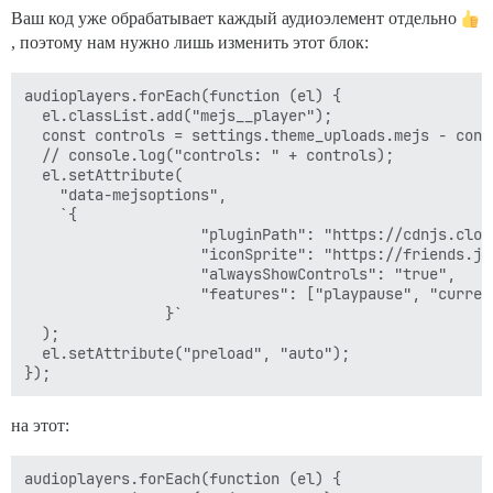
Ваш код уже обрабатывает каждый аудиоэлемент отдельно
, поэтому нам нужно лишь изменить этот блок:
audioplayers.forEach(function (el) {

  el.classList.add("mejs__player");

  const controls = settings.theme_uploads.mejs - contr
  // console.log("controls: " + controls);

  el.setAttribute(

    "data-mejsoptions",

    `{

                    "pluginPath": "https://cdnjs.clou
                    "iconSprite": "https://friends.ji
                    "alwaysShowControls": "true",

                    "features": ["playpause", "curren
                }`

  );

  el.setAttribute("preload", "auto");

на этот:
audioplayers.forEach(function (el) {
