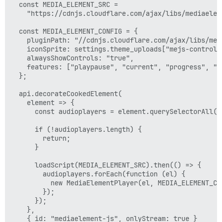
  const MEDIA_ELEMENT_SRC =

    "https://cdnjs.cloudflare.com/ajax/libs/mediaelem
  const MEDIA_ELEMENT_CONFIG = {

    pluginPath: "//cdnjs.cloudflare.com/ajax/libs/medi
    iconSprite: settings.theme_uploads["mejs-controls"
    alwaysShowControls: "true",

    features: ["playpause", "current", "progress", "d
  };

  api.decorateCookedElement(

    element => {

      const audioplayers = element.querySelectorAll("a
      if (!audioplayers.length) {

        return;

      }

      loadScript(MEDIA_ELEMENT_SRC).then(() => {

        audioplayers.forEach(function (el) {

          new MediaElementPlayer(el, MEDIA_ELEMENT_CON
        });

      });

    },

    { id: "mediaelement-js", onlyStream: true }
