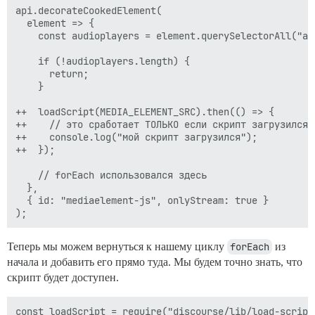
api.decorateCookedElement(

  element => {

    const audioplayers = element.querySelectorAll("aud
    if (!audioplayers.length) {

      return;

    }

++  loadScript(MEDIA_ELEMENT_SRC).then(() => {

++    // это сработает ТОЛЬКО если скрипт загрузился и
++    console.log("мой скрипт загрузился");

++  });

    // forEach использовался здесь

  },

  { id: "mediaelement-js", onlyStream: true }

Теперь мы можем вернуться к нашему циклу
forEach
из
начала и добавить его прямо туда. Мы будем точно знать, что
скрипт будет доступен.
const loadScript = require("discourse/lib/load-script"