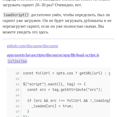
загружать скрипт 20–30 раз? Очевидно, нет.
loadScript()
достаточно умён, чтобы определить, был ли
скрипт уже загружен. Он не будет загружать дубликаты и не
перезагрузит скрипт, если он уже полностью скачан. Вы
можете увидеть это здесь.
github.com/discourse/discourse
app/assets/javascripts/discourse/app/lib/load-script.js
1472e47aa
const fullUrl = opts.css ? getURL(url) : getU
$("script").each((i, tag) => {
  const src = tag.getAttribute("src");
  if (src && src !== fullUrl && !_loading[src
    _loaded[src] = true;
  }
});