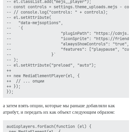
-- el.classList.add("mejs__player");

-- const controls = settings.theme_uploads.mejs - cont
-- // console.log("controls: " + controls);

-- el.setAttribute(

--   "data-mejsoptions",

--   `{

--                     "pluginPath": "https://cdnjs.c
--                     "iconSprite": "https://friends
--                     "alwaysShowControls": "true",

--                     "features": ["playpause", "cur
--                 }`

-- );

-- el.setAttribute("preload", "auto");

++ 

++ new MediaElementPlayer(el, {

++  // ... опции

++ });

а затем взять опции, которые мы раньше добавляли как
атрибут, и передать их как объект следующим образом:
audioplayers.forEach(function (el) {

 new MediaElement(el, {
