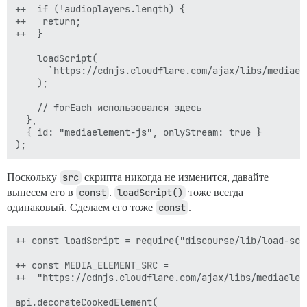
++  if (!audioplayers.length) {

++   return;

++  }

    loadScript(

      `https://cdnjs.cloudflare.com/ajax/libs/mediael
    );

    // forEach использовался здесь

  },

  { id: "mediaelement-js", onlyStream: true }

Поскольку
src
скрипта никогда не изменится, давайте
вынесем его в
const
.
loadScript()
тоже всегда
одинаковый. Сделаем его тоже
const
.
++ const loadScript = require("discourse/lib/load-scri
++ const MEDIA_ELEMENT_SRC =

++  "https://cdnjs.cloudflare.com/ajax/libs/mediaelem
api.decorateCookedElement(
