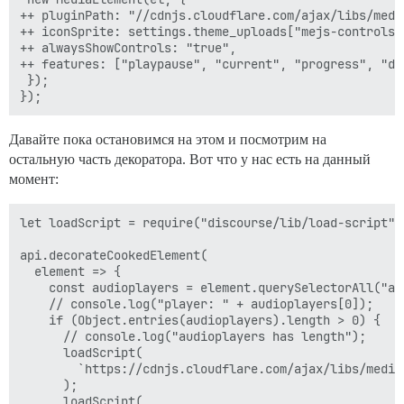
++ pluginPath: "//cdnjs.cloudflare.com/ajax/libs/media
++ iconSprite: settings.theme_uploads["mejs-controls"]
++ alwaysShowControls: "true",

++ features: ["playpause", "current", "progress", "dur
 });

Давайте пока остановимся на этом и посмотрим на
остальную часть декоратора. Вот что у нас есть на данный
момент:
let loadScript = require("discourse/lib/load-script").
api.decorateCookedElement(

  element => {

    const audioplayers = element.querySelectorAll("aud
    // console.log("player: " + audioplayers[0]);

    if (Object.entries(audioplayers).length > 0) {

      // console.log("audioplayers has length");

      loadScript(

        `https://cdnjs.cloudflare.com/ajax/libs/media
      );

      loadScript(
