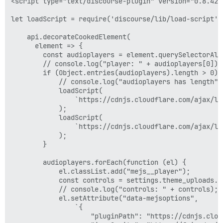
<script type="text/discourse-plugin" version="0.8.42">
let loadScript = require('discourse/lib/load-script').
    api.decorateCookedElement(

      element => {

        const audioplayers = element.querySelectorAll(
        // console.log("player: " + audioplayers[0]);

        if (Object.entries(audioplayers).length > 0) {
            // console.log("audioplayers has length");
            loadScript(

                `https://cdnjs.cloudflare.com/ajax/li
            );

            loadScript(

                `https://cdnjs.cloudflare.com/ajax/li
            );

        }

        audioplayers.forEach(function (el) {

            el.classList.add("mejs__player");

            const controls = settings.theme_uploads.me
            // console.log("controls: " + controls);

            el.setAttribute("data-mejsoptions",

                `{

                    "pluginPath": "https://cdnjs.clou