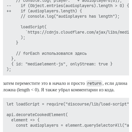
    // console.log("player: " + audioplayers[0]);

--    if (Object.entries(audioplayers).length > 0) {

++    if (audioplayers.length) {

      // console.log("audioplayers has length");

      loadScript(

        `https://cdnjs.cloudflare.com/ajax/libs/media
      );

    }

    // forEach использовался здесь

  },

  { id: "mediaelement-js", onlyStream: true }

затем переместите это в начало и просто
return
, если длина
ложна (length < 0). Я также убрал комментарии из кода.
let loadScript = require("discourse/lib/load-script").
api.decorateCookedElement(

  element => {

    const audioplayers = element.querySelectorAll("aud