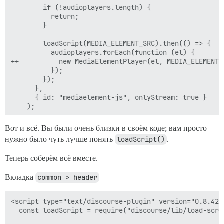
        if (!audioplayers.length) {

          return;

        }

        loadScript(MEDIA_ELEMENT_SRC).then(() => {

          audioplayers.forEach(function (el) {

++          new MediaElementPlayer(el, MEDIA_ELEMENT_C
          });

        });

      },

      { id: "mediaelement-js", onlyStream: true }

    );

Вот и всё. Вы были очень близки в своём коде; вам просто
нужно было чуть лучше понять
loadScript()
.
Теперь соберём всё вместе.
Вкладка
common > header
<script type="text/discourse-plugin" version="0.8.42">
  const loadScript = require("discourse/lib/load-scrip