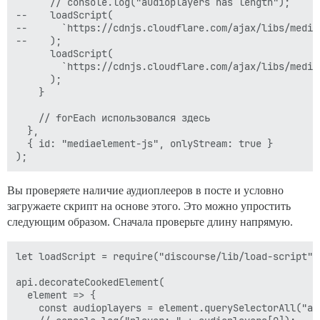
      // console.log("audioplayers has length");

--    loadScript(

--      `https://cdnjs.cloudflare.com/ajax/libs/media
--    );

      loadScript(

        `https://cdnjs.cloudflare.com/ajax/libs/media
      );

    }

    // forEach использовался здесь

  },

  { id: "mediaelement-js", onlyStream: true }

Вы проверяете наличие аудиоплееров в посте и условно
загружаете скрипт на основе этого. Это можно упростить
следующим образом. Сначала проверьте длину напрямую.
let loadScript = require("discourse/lib/load-script").
api.decorateCookedElement(

  element => {

    const audioplayers = element.querySelectorAll("aud