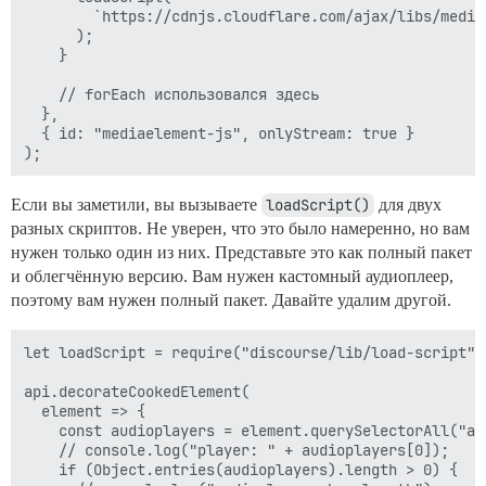
        `https://cdnjs.cloudflare.com/ajax/libs/media
      );

    }

    // forEach использовался здесь

  },

  { id: "mediaelement-js", onlyStream: true }

Если вы заметили, вы вызываете
loadScript()
для двух
разных скриптов. Не уверен, что это было намеренно, но вам
нужен только один из них. Представьте это как полный пакет
и облегчённую версию. Вам нужен кастомный аудиоплеер,
поэтому вам нужен полный пакет. Давайте удалим другой.
let loadScript = require("discourse/lib/load-script").
api.decorateCookedElement(

  element => {

    const audioplayers = element.querySelectorAll("aud
    // console.log("player: " + audioplayers[0]);

    if (Object.entries(audioplayers).length > 0) {
