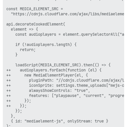
const MEDIA_ELEMENT_SRC =

  "https://cdnjs.cloudflare.com/ajax/libs/mediaelemen
api.decorateCookedElement(

  element => {

    const audioplayers = element.querySelectorAll("aud
    if (!audioplayers.length) {

      return;

    }

    loadScript(MEDIA_ELEMENT_SRC).then(() => {

++    audioplayers.forEach(function (el) {

++      new MediaElementPlayer(el, {

++        pluginPath: "//cdnjs.cloudflare.com/ajax/li
++        iconSprite: settings.theme_uploads["mejs-con
++        alwaysShowControls: "true",

++        features: ["playpause", "current", "progres
++      });

++    });

    });

  },

  { id: "mediaelement-js", onlyStream: true }
