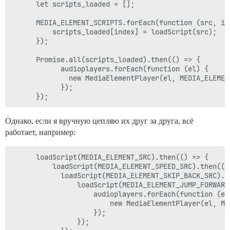
      let scripts_loaded = [];

      MEDIA_ELEMENT_SCRIPTS.forEach(function (src, ind
          scripts_loaded[index] = loadScript(src);

      });

      Promise.all(scripts_loaded).then(() => {

            audioplayers.forEach(function (el) {

              new MediaElementPlayer(el, MEDIA_ELEMENT
            });

Однако, если я вручную цепляю их друг за друга, всё
работает, например:
      loadScript(MEDIA_ELEMENT_SRC).then(() => {

          loadScript(MEDIA_ELEMENT_SPEED_SRC).then(() 
            loadScript(MEDIA_ELEMENT_SKIP_BACK_SRC).th
                loadScript(MEDIA_ELEMENT_JUMP_FORWARD_
                    audioplayers.forEach(function (el)
                        new MediaElementPlayer(el, ME
                    });

                });
