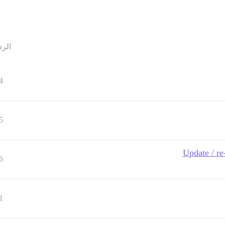
الرد
4
5
Update / re
6
1