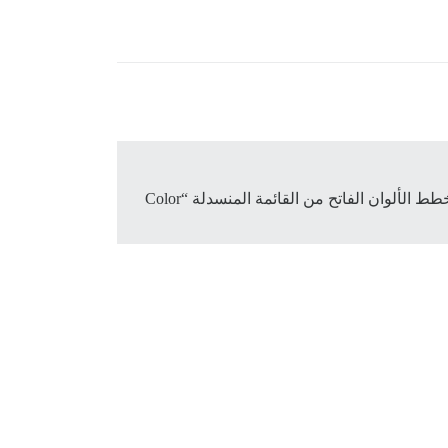
) وسمّها “Light” ثم اختيار مخطط الألوان الفاتح من القائمة المنسدلة “Color