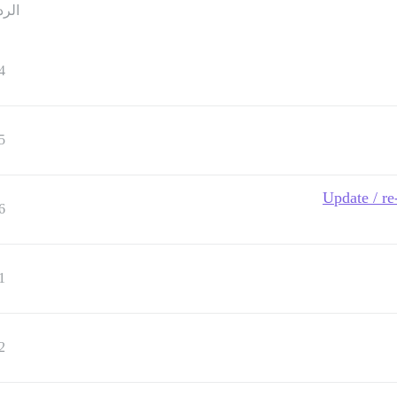
الرد
4
5
Update / re
6
1
2