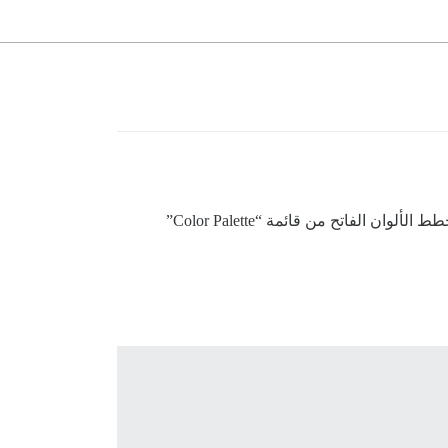
) وتسميتها “Light” ثم اختيار مخطط الألوان الفاتح من قائمة “Color Palette”