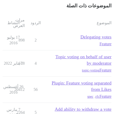
الموضوعات ذات الصلة
مرات
الموضوع
الردود
النشاط
العرض
Delegating votes
17 يوليو
898
2
2016
Feature
Topic voting on behalf of user
by moderator
4
1 يناير 2022
678
Feature
topic-voting
Plugin: Feature voting separated
26 أغسطس
from Likes
20412
56
2016
Feature
spec
,
rfc
Add ability to withdraw a vote
7 مارس
2264
5