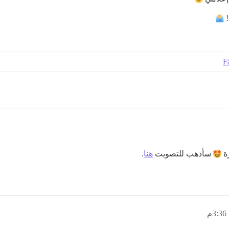
!
F
زة
سأذهب للتصويت
هنا
.