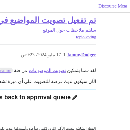
Discourse Meta
تم تفعيل تصويت المواضيع في فئة #ture
ساهم
ملاحظات حول الموقع
topic-voting
JammyDodger
1
17 مايو 2024، 9:23ص
لقد قمنا بتمكين
تصويت الموضوعات
في فئة
Feature
الآن سيكون لديك فرصة للتصويت على أي ميزة تشعر
(لقطة الشاشة ليست الأكثر إثارة، لكنني سأعود وأستبدلها عندما يك