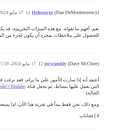
(Dan DeMontmorency)
Heliosurge
11
17 مايو 2024، 4:36م
نعم، أفهم ما تقوله. مع هذه الميزات التجريبية، ق
للحصول على ملاحظات بمجرد أن يكون لجزء من المي
(Dave McClure)
mcwumbly
12
17 مايو 2024، 5:59م
أعتقد أنه إذا سارت الأمور على ما يرام، فقد نرغب ف
التي نعمل عليها بنشاط، ثم نجعل قناة
ute > Feature
الحالة).
ومع ذلك، نحن فقط نبدأ في تجربة هذا الآن، لذا يسع
4 إعجابات