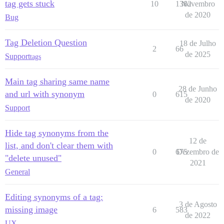
tag gets stuck
10
1382
Novembro
de 2020
Bug
Tag Deletion Question
18 de Julho
2
66
de 2025
Support
tags
Main tag sharing same name
28 de Junho
and url with synonym
0
615
de 2020
Support
Hide tag synonyms from the
12 de
list, and don't clear them with
0
675
Dezembro de
"delete unused"
2021
General
Editing synonyms of a tag:
3 de Agosto
missing image
6
583
de 2022
UX