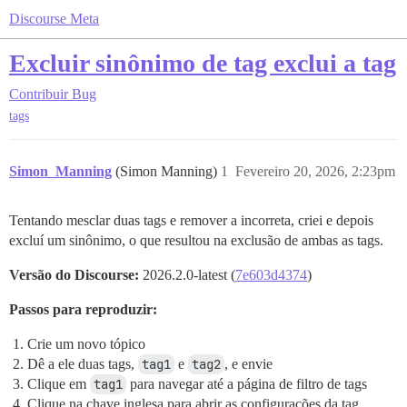
Discourse Meta
Excluir sinônimo de tag exclui a tag
Contribuir
Bug
tags
Simon_Manning
(Simon Manning)
1
Fevereiro 20, 2026, 2:23pm
Tentando mesclar duas tags e remover a incorreta, criei e depois
excluí um sinônimo, o que resultou na exclusão de ambas as tags.
Versão do Discourse:
2026.2.0-latest (
7e603d4374
)
Passos para reproduzir:
Crie um novo tópico
Dê a ele duas tags,
tag1
e
tag2
, e envie
Clique em
tag1
para navegar até a página de filtro de tags
Clique na chave inglesa para abrir as configurações da tag