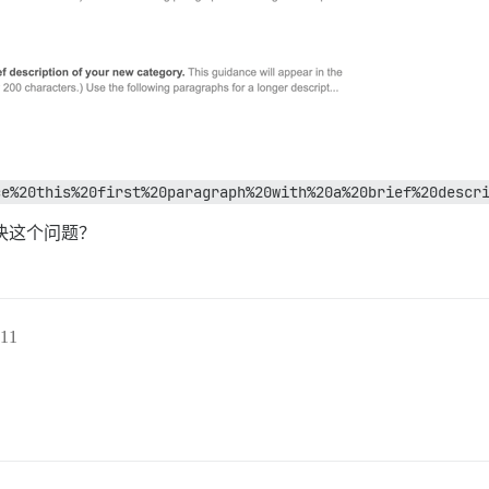
ce%20this%20first%20paragraph%20with%20a%20brief%20descr
解决这个问题？
11