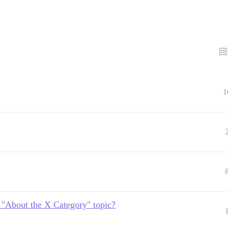
回
1
d "About the X Category" topic?