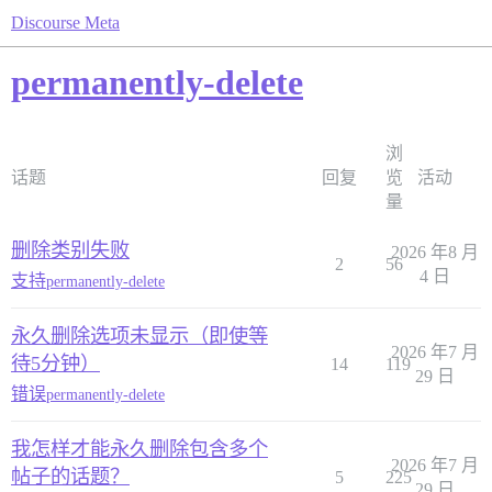
Discourse Meta
permanently-delete
浏
话题
回复
览
活动
量
删除类别失败
2026 年8 月
2
56
4 日
支持
permanently-delete
永久删除选项未显示（即使等
2026 年7 月
待5分钟）
14
119
29 日
错误
permanently-delete
我怎样才能永久删除包含多个
2026 年7 月
帖子的话题？
5
225
29 日