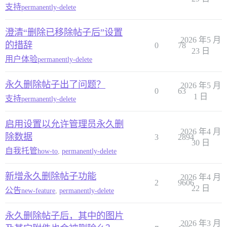
支持
permanently-delete
澄清“删除已移除帖子后”设置
2026 年5 月
的措辞
0
78
23 日
用户体验
permanently-delete
永久删除帖子出了问题？
2026 年5 月
0
63
1 日
支持
permanently-delete
启用设置以允许管理员永久删
2026 年4 月
除数据
3
2894
30 日
自我托管
how-to
,
permanently-delete
新增永久删除帖子功能
2026 年4 月
2
9606
22 日
公告
new-feature
,
permanently-delete
永久删除帖子后，其中的图片
2026 年3 月