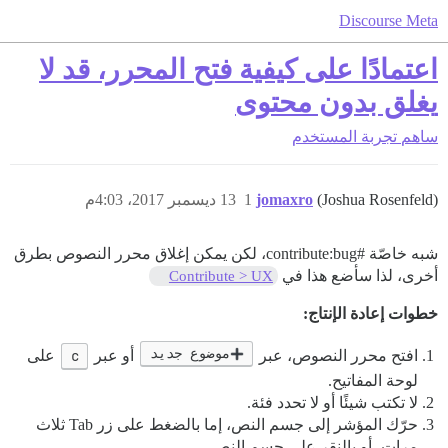
Discourse Meta
اعتمادًا على كيفية فتح المحرر، قد لا
يغلق بدون محتوى
ساهم
تجربة المستخدم
(Joshua Rosenfeld)
jomaxro
1
13 ديسمبر 2017، 4:03م
شبه خاصّة
#contribute:bug،
لكن يمكن إغلاق محرر النصوص بطرق
أخرى، لذا سأضع هذا في
Contribute > UX
خطوات إعادة الإنتاج:
موضوع جديد
افتح محرر النصوص، عبر
أو عبر
c
على
لوحة المفاتيح.
لا تكتب شيئًا أو لا تحدد فئة.
حرّك المؤشر إلى جسم النص، إما بالضغط على زر Tab ثلاث
مرات، أو بالنقر على جسم النص.