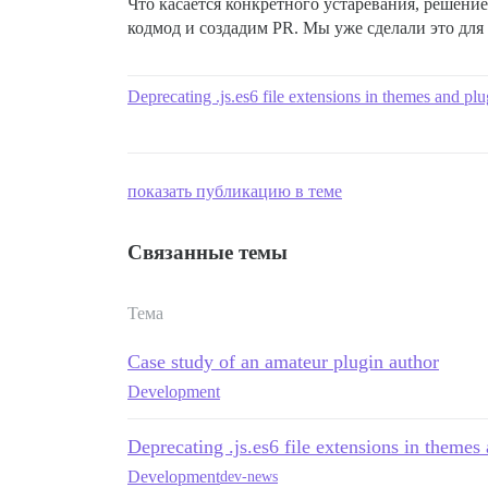
Что касается конкретного устаревания, решени
кодмод и создадим PR. Мы уже сделали это для
Deprecating .js.es6 file extensions in themes and plu
показать публикацию в теме
Связанные темы
Тема
Case study of an amateur plugin author
Development
Deprecating .js.es6 file extensions in themes
Development
dev-news