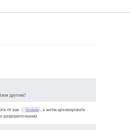
облем другим?
ить её как
, а затем архивировать
broken
о разрешительная).