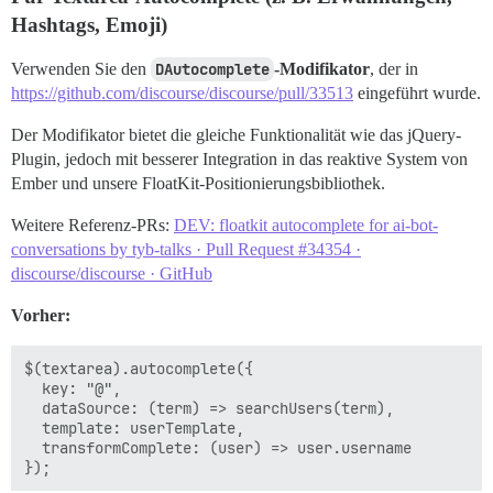
Hashtags, Emoji)
Verwenden Sie den
DAutocomplete
-Modifikator
, der in
https://github.com/discourse/discourse/pull/33513
eingeführt wurde.
Der Modifikator bietet die gleiche Funktionalität wie das jQuery-
Plugin, jedoch mit besserer Integration in das reaktive System von
Ember und unsere FloatKit-Positionierungsbibliothek.
Weitere Referenz-PRs:
DEV: floatkit autocomplete for ai-bot-
conversations by tyb-talks · Pull Request #34354 ·
discourse/discourse · GitHub
Vorher:
$(textarea).autocomplete({

  key: "@",

  dataSource: (term) => searchUsers(term),

  template: userTemplate,

  transformComplete: (user) => user.username
