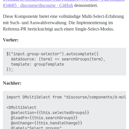
#34685 · discourse/discourse · GitHub
demonstriert.
Diese Komponente bietet eine vollständige Multi-Select-Erfahrung
mit Such- und Auswahlverwaltung. Die Implementierung im
Referenz-PR berücksichtigt auch einen Single-Select-Modus.
Vorher:
$("input.group-selector").autocomplete({

  dataSource: (term) => searchGroups(term),

  template: groupTemplate

Nachher:
import DMultiSelect from "discourse/components/d-multi
<DMultiSelect

  @selection={{this.selectedGroups}}

  @loadFn={{this.searchGroups}}

  @onChange={{this.handleChange}}

  @label="Select groups"
