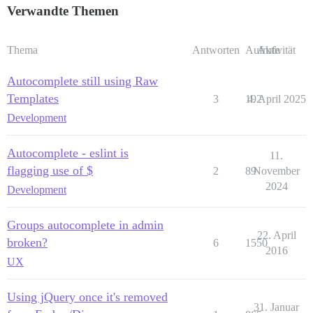
Verwandte Themen
Thema
Antworten
Aufrufe
Aktivität
Autocomplete still using Raw
Templates
3
192
4. April 2025
Development
Autocomplete - eslint is
11.
flagging use of $
2
89
November
2024
Development
Groups autocomplete in admin
22. April
broken?
6
1550
2016
UX
Using jQuery once it's removed
31. Januar