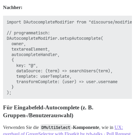
Nachher:
import DAutocompleteModifier from "discourse/modifiers
// programmatisch:

DAutocompleteModifier.setupAutocomplete(

  owner,

  textareaElement,

  autocompleteHandler,

  {

    key: "@",

    dataSource: (term) => searchUsers(term),

    template: userTemplate,

    transformComplete: (user) => user.username

  }

Für Eingabefeld-Autocomplete (z. B.
Gruppen-/Benutzerauswahl)
Verwenden Sie die
DMultiSelect
-Komponente
, wie in
UX:
overhaul of GroupSelector with Floatkit by tyb-talks · Pull Request