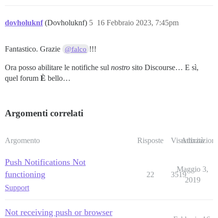
dovholuknf
(Dovholuknf)
5
16 Febbraio 2023, 7:45pm
Fantastico. Grazie
!!!
@falco
Ora posso abilitare le notifiche sul
nostro
sito Discourse… E sì,
quel forum
È
bello…
Argomenti correlati
Argomento
Risposte
Visualizzazioni
Attività
Push Notifications Not
Maggio 3,
functioning
22
3519
2019
Support
Not receiving push or browser