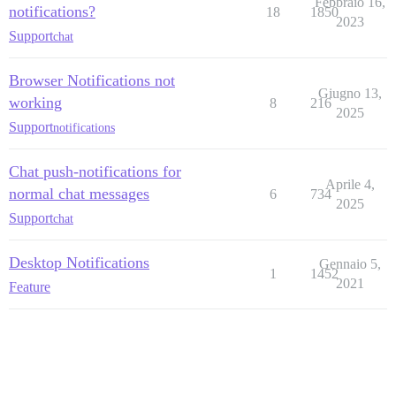
Febbraio 16,
notifications?
18
1850
2023
Support
chat
Browser Notifications not
Giugno 13,
working
8
216
2025
Support
notifications
Chat push-notifications for
Aprile 4,
normal chat messages
6
734
2025
Support
chat
Desktop Notifications
Gennaio 5,
1
1452
2021
Feature