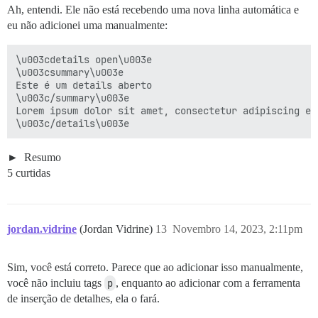
Ah, entendi. Ele não está recebendo uma nova linha automática e
eu não adicionei uma manualmente:
\u003cdetails open\u003e

\u003csummary\u003e

Este é um details aberto

\u003c/summary\u003e

Lorem ipsum dolor sit amet, consectetur adipiscing el
Resumo
5 curtidas
jordan.vidrine
(Jordan Vidrine)
13
Novembro 14, 2023, 2:11pm
Sim, você está correto. Parece que ao adicionar isso manualmente,
você não incluiu tags
p
, enquanto ao adicionar com a ferramenta
de inserção de detalhes, ela o fará.