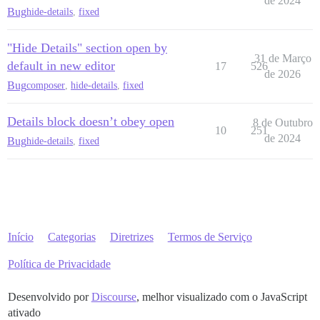
de 2024
Bug
hide-details
,
fixed
"Hide Details" section open by
31 de Março
default in new editor
17
526
de 2026
Bug
composer
,
hide-details
,
fixed
Details block doesn’t obey open
8 de Outubro
10
251
de 2024
Bug
hide-details
,
fixed
Início
Categorias
Diretrizes
Termos de Serviço
Política de Privacidade
Desenvolvido por
Discourse
, melhor visualizado com o JavaScript
ativado