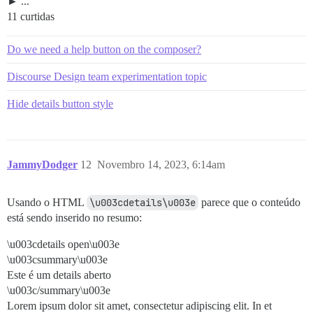
...
11 curtidas
Do we need a help button on the composer?
Discourse Design team experimentation topic
Hide details button style
JammyDodger
12
Novembro 14, 2023, 6:14am
Usando o HTML
\u003cdetails\u003e
parece que o conteúdo
está sendo inserido no resumo:
\u003cdetails open\u003e
\u003csummary\u003e
Este é um details aberto
\u003c/summary\u003e
Lorem ipsum dolor sit amet, consectetur adipiscing elit. In et