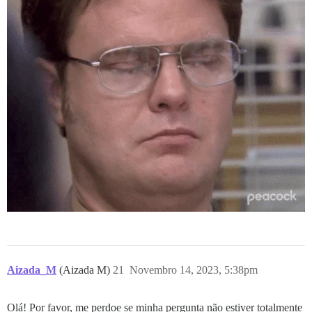
Aizada_M
(Aizada M)
21
Novembro 14, 2023, 5:38pm
Olá! Por favor, me perdoe se minha pergunta não estiver totalmente