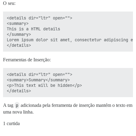
O seu:
<details dir="ltr" open="">

<summary>

This is a HTML details

</summary>

Lorem ipsum dolor sit amet, consectetur adipiscing el
Ferramentas de Inserção:
<details dir="ltr" open="">

<summary>Summary</summary>

<p>This text will be hidden</p>

A tag
p
adicionada pela ferramenta de inserção mantém o texto em
uma nova linha.
1 curtida