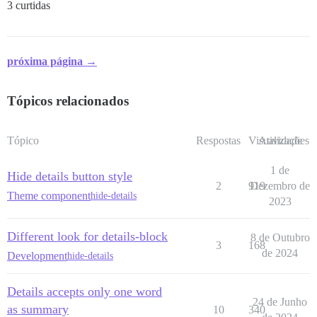
3 curtidas
próxima página →
Tópicos relacionados
Tópico
Respostas
Visualizações
Atividade
1 de
Hide details button style
2
919
Dezembro de
Theme component
hide-details
2023
Different look for details-block
8 de Outubro
3
168
de 2024
Development
hide-details
Details accepts only one word
24 de Junho
as summary
10
340