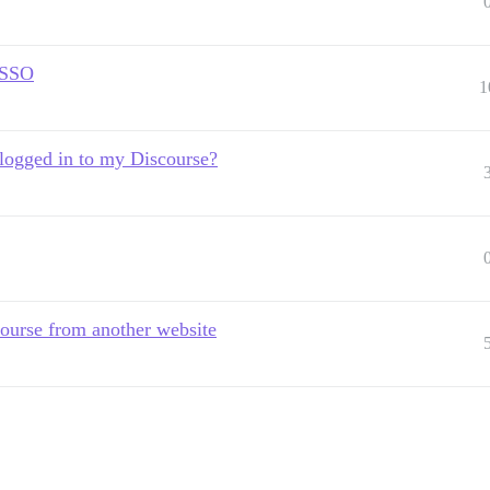
g SSO
1
 logged in to my Discourse?
course from another website