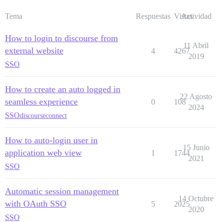
Tema
Respuestas
Vistas
Actividad
How to login to discourse from
11 Abril
external website
4
4267
2019
SSO
How to create an auto logged in
22 Agosto
seamless experience
0
108
2024
SSO
discourseconnect
How to auto-login user in
15 Junio
application web view
1
1744
2021
SSO
Automatic session management
14 Octubre
with OAuth SSO
5
2025
2020
SSO