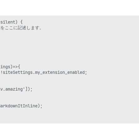
silent) {

機能をここに記述します。

ings)=>{

!siteSettings.my_extension_enabled;

v.amazing']);

arkdownItInline);
