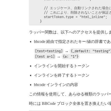
      // エッジケース、自動リンクされた場合
      // これにより、削除されないことが保証さ
      startToken.type = "html_inline";

    }

    return false;

ラッパー関数は、以下へのアクセスを提供し
  },

bbcode 経由で指定されたキー/値の辞書である t
[test=testing]
→
{_default: "testing"
[test a=1]
→
{a: "1"}
インラインを開始するトークン
インラインを終了するトークン
bbcode インラインの内容
この情報を使用して、あらゆる種類のラッパ
時には BBCode ブロック全体を置き換えた