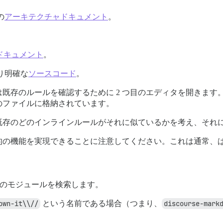
の
アーキテクチャドキュメント
。
。
 ドキュメント
。
り明確な
ソースコード
。
既存のルールを確認するために 2 つ目のエディタを開きます
のファイルに格納されています。
既存のどのインラインルールがそれに似ているかを考え、それ
的の機能を実現できることに注意してください。これは通常、
べてのモジュールを検索します。
own-it\\//
という名前である場合（つまり、
discourse-mark