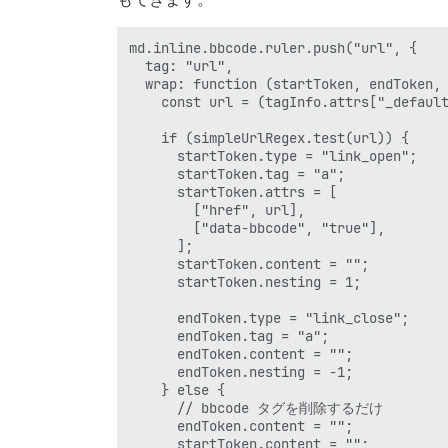
md.inline.bbcode.ruler.push("url", {

  tag: "url",

  wrap: function (startToken, endToken, 
    const url = (tagInfo.attrs["_default
    if (simpleUrlRegex.test(url)) {

      startToken.type = "link_open";

      startToken.tag = "a";

      startToken.attrs = [

        ["href", url],

        ["data-bbcode", "true"],

      ];

      startToken.content = "";

      startToken.nesting = 1;

      endToken.type = "link_close";

      endToken.tag = "a";

      endToken.content = "";

      endToken.nesting = -1;

    } else {

      // bbcode タグを削除するだけ

      endToken.content = "";

      startToken.content = "";
