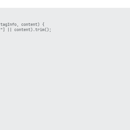
tagInfo, content) {

"] || content).trim();
