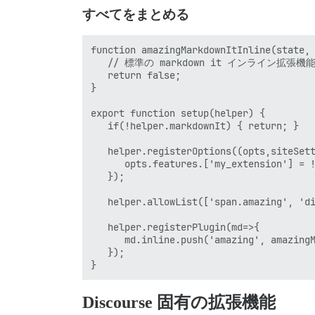
すべてをまとめる
function amazingMarkdownItInline(state, 
   // 標準の markdown it インライン拡張
   return false;

}

export function setup(helper) {

   if(!helper.markdownIt) { return; }

   helper.registerOptions((opts,siteSett
      opts.features.['my_extension'] = !
   });

   helper.allowList(['span.amazing', 'di
   helper.registerPlugin(md=>{

      md.inline.push('amazing', amazingM
   });

Discourse 固有の拡張機能