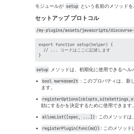
モジュールが
setup
という名前のメソッドを
セットアップ プロトコル
/my-plugins/assets/javascripts/discourse
export function setup(helper) {

  // ... コードはここに記述します

setup
メソッドは、初期化に使用できるヘル
bool markdownIt
: このプロパティは、
ます。
registerOptions(cb(opts,siteSettings,s
効にするかを決定するために使用できます
allowList([spec, ...])
: このメソッド
registerPlugin(func(md))
: このメソッド