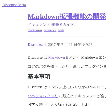
Discourse Meta
Markdown拡張機能の開
ドキュメント
開発者ガイド
,
,
markdown
reference
code
Discourse
1
2017 年 7 月 11 日午後 9:23
Discourse は
Markdown-it
という Markdown
コアのバグを修正したり、新しいプラグイン
基本事項
Discourse はエンジン上にいくつかのヘルパ
docs ディレクトリ
に現在のドキュメントが含
以下を読むことを強くお勧めします。