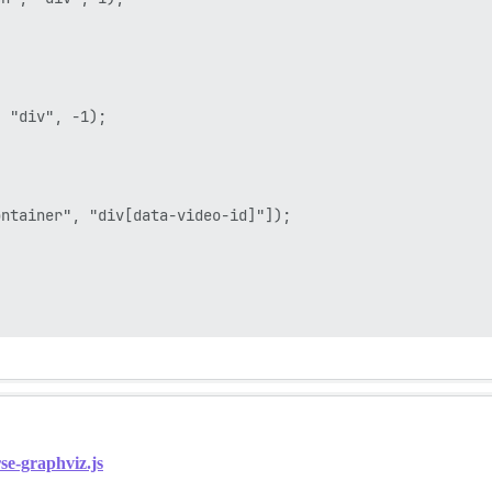


 "div", -1);

ntainer", "div[data-video-id]"]);

se-graphviz.js