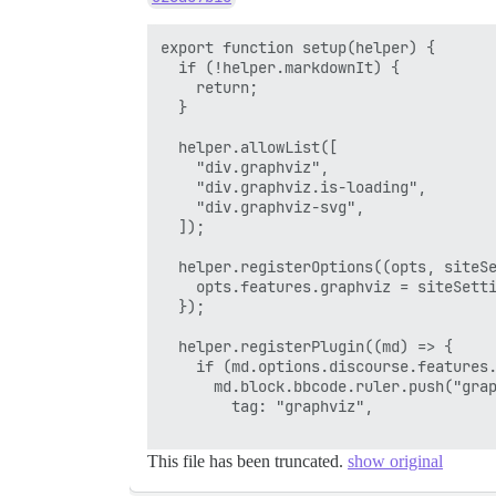
export function setup(helper) {

  if (!helper.markdownIt) {

    return;

  }

  helper.allowList([

    "div.graphviz",

    "div.graphviz.is-loading",

    "div.graphviz-svg",

  ]);

  helper.registerOptions((opts, siteSe
    opts.features.graphviz = siteSetti
  });

  helper.registerPlugin((md) => {

    if (md.options.discourse.features.
      md.block.bbcode.ruler.push("grap
        tag: "graphviz",

This file has been truncated.
show original