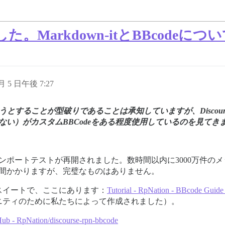
た。Markdown-itとBBcodeに
 月 5 日午後 7:27
組み込もうとすることが型破りであることは承知していますが、Disc
ない）がカスタムBBCodeをある程度使用しているのを見て
ンポートテストが再開されました。数時間以内に3000万件の
週間かかりますが、完璧なものはありません。
eスイートで、ここにあります：
Tutorial - RpNation - BBcode Guide
ニティのために私たちによって作成されました）。
ub - RpNation/discourse-rpn-bbcode