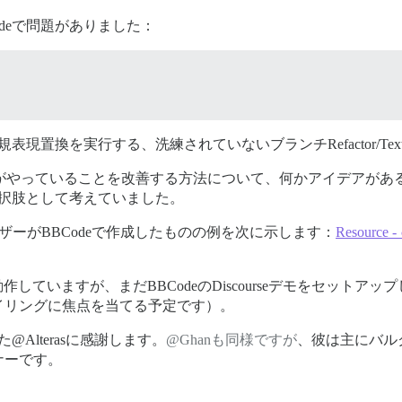
deで問題がありました：
置換を実行する、洗練されていないブランチRefactor/TextPo
約の中で、私たちがやっていることを改善する方法について、何かアイデ
選択肢として考えていました。
ーザーがBBCodeで作成したものの例を次に示します：
Resource - 𝚌
動作していますが、まだBBCodeのDiscourseデモをセットア
イリングに焦点を当てる予定です）。
Alterasに感謝します。
@Ghanも同様ですが
、彼は主にバル
ナーです。