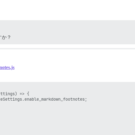
すか？
notes.js
ttings) => {

eSettings.enable_markdown_footnotes;
