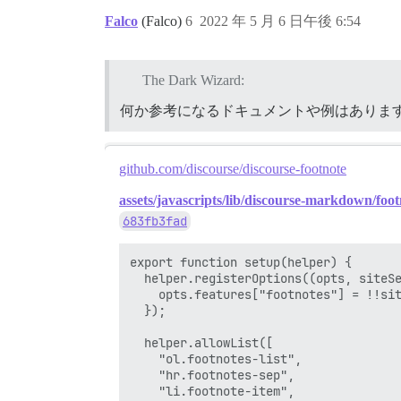
Falco
(Falco)
6
2022 年 5 月 6 日午後 6:54
The Dark Wizard:
何か参考になるドキュメントや例はありま
github.com/discourse/discourse-footnote
assets/javascripts/lib/discourse-markdown/foot
683fb3fad
export function setup(helper) {

  helper.registerOptions((opts, siteSe
    opts.features["footnotes"] = !!sit
  });

  helper.allowList([

    "ol.footnotes-list",

    "hr.footnotes-sep",

    "li.footnote-item",
