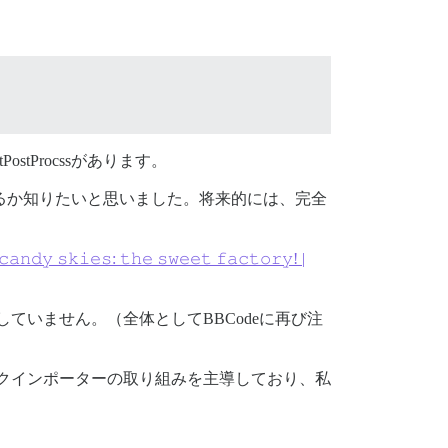
stProcssがあります。
アがあるか知りたいと思いました。将来的には、完全
𝚊𝚗𝚍𝚢 𝚜𝚔𝚒𝚎𝚜: 𝚝𝚑𝚎 𝚜𝚠𝚎𝚎𝚝 𝚏𝚊𝚌𝚝𝚘𝚛𝚢! |
ップしていません。（全体としてBBCodeに再び注
クインポーターの取り組みを主導しており、私