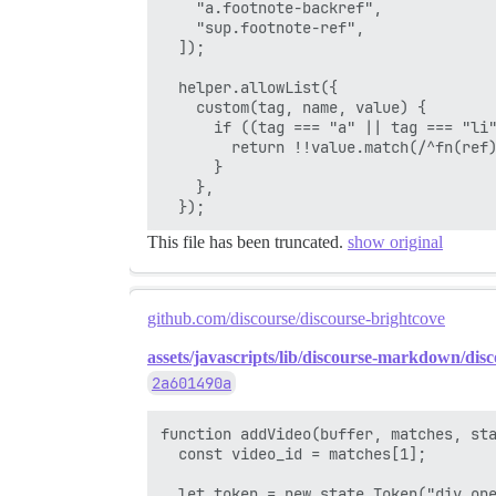
    "a.footnote-backref",

    "sup.footnote-ref",

  ]);

  helper.allowList({

    custom(tag, name, value) {

      if ((tag === "a" || tag === "li"
        return !!value.match(/^fn(ref)
      }

    },

This file has been truncated.
show original
github.com/discourse/discourse-brightcove
assets/javascripts/lib/discourse-markdown/disc
2a601490a
function addVideo(buffer, matches, sta
  const video_id = matches[1];

  let token = new state.Token("div_ope