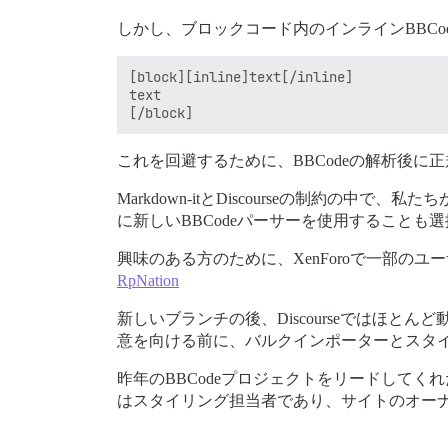
しかし、ブロックコード内のインラインBBCo
[block][inline]text[/inline]

text

これを回避するために、BBCodeの解析後に正規表現
Markdown-itとDiscourseの制
に新しいBBCodeパーサーを使用することも
興味のある方のために、XenForoで一部のユ
RpNation
新しいブランチの後、Discourseではほとんど
意を向ける前に、バルクインポーターとスタ
昨年のBBCodeプロジェクトをリードしてくれた@
はスタイリング担当者であり、サイトのオー