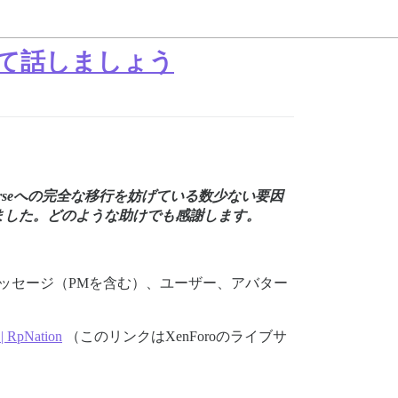
ついて話しましょう
ourseへの完全な移行を妨げている数少ない要因
きました。どのような助けでも感謝します。
メッセージ（PMを含む）、ユーザー、アバター
 | RpNation
（このリンクはXenForoのライブサ