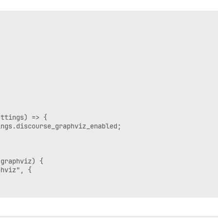
ttings) => {

ngs.discourse_graphviz_enabled;

graphviz) {

hviz", {
