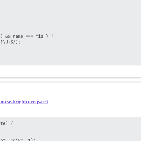
) && name === "id") {

?\d+$/);

ourse-brightcove.js.es6
te) {

n", "div", 1);
