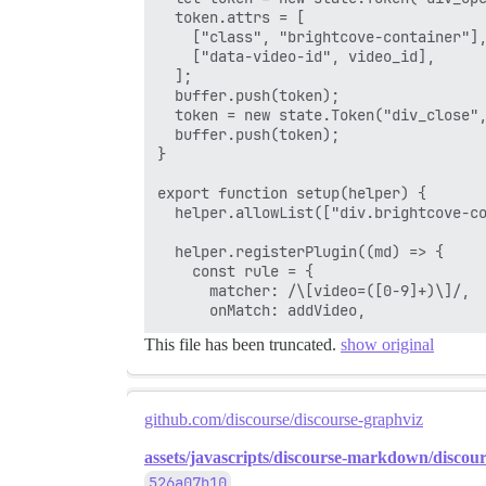
  token.attrs = [

    ["class", "brightcove-container"],
    ["data-video-id", video_id],

  ];

  buffer.push(token);

  token = new state.Token("div_close",
  buffer.push(token);

}

export function setup(helper) {

  helper.allowList(["div.brightcove-co
  helper.registerPlugin((md) => {

    const rule = {

      matcher: /\[video=([0-9]+)\]/,

This file has been truncated.
show original
github.com/discourse/discourse-graphviz
assets/javascripts/discourse-markdown/discour
526a07b10