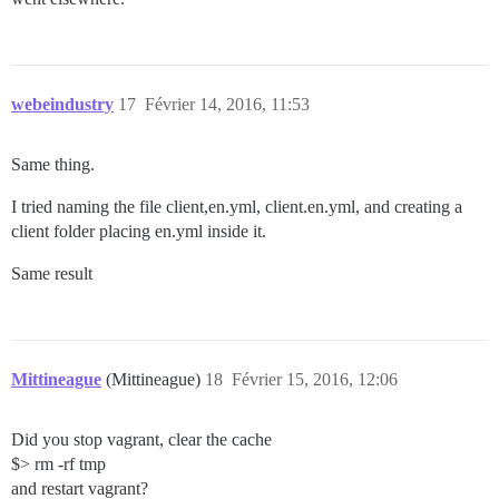
webeindustry
17
Février 14, 2016, 11:53
Same thing.
I tried naming the file client,en.yml, client.en.yml, and creating a
client folder placing en.yml inside it.
Same result
Mittineague
(Mittineague)
18
Février 15, 2016, 12:06
Did you stop vagrant, clear the cache
$> rm -rf tmp
and restart vagrant?