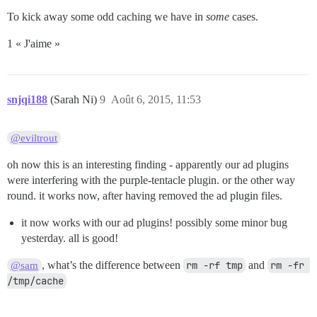
To kick away some odd caching we have in
some
cases.
1 « J'aime »
snjqi188
(Sarah Ni)
9
Août 6, 2015, 11:53
@eviltrout
oh now this is an interesting finding - apparently our ad plugins
were interfering with the purple-tentacle plugin. or the other way
round. it works now, after having removed the ad plugin files.
it now works with our ad plugins! possibly some minor bug
yesterday. all is good!
, what’s the difference between
rm -rf tmp
and
rm -fr 
@sam
/tmp/cache