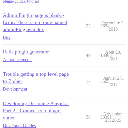
plugin-guides
,
tutorial
Admin Plugin page is blank -
Error: There is no route named
Décembre 2,
23
3654
adminPlugins.index
2016
Bug
Rails plugin generator
Août 20,
49
13463
2021
Announcements
Trouble getting a top level page
Janvier 27,
to Ember
17
3605
2017
Development
Developing Discourse Plugins -
Part 2 - Connect to a plugin
Novembre
38
30391
outlet
23, 2025
Developer Guides