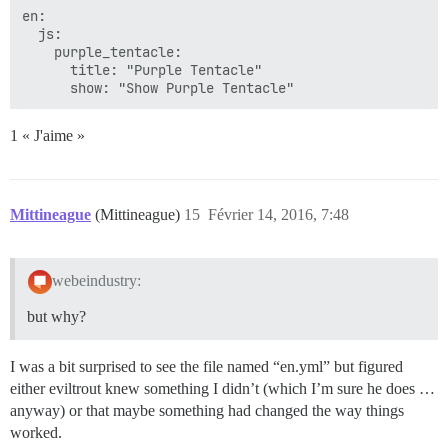
en:

  js:

    purple_tentacle:

      title: "Purple Tentacle"

1 « J'aime »
Mittineague
(Mittineague)
15
Février 14, 2016, 7:48
webeindustry:
but why?
I was a bit surprised to see the file named “en.yml” but figured
either eviltrout knew something I didn’t (which I’m sure he does …
anyway) or that maybe something had changed the way things
worked.