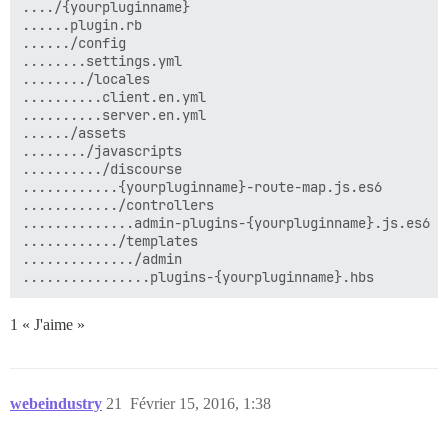
..../{yourpluginname}

......plugin.rb

....../config

........settings.yml

......../locales

..........client.en.yml

..........server.en.yml

....../assets

......../javascripts

........../discourse

............{yourpluginname}-route-map.js.es6

............/controllers

..............admin-plugins-{yourpluginname}.js.es6

............/templates

............../admin

1 « J'aime »
webeindustry
21
Février 15, 2016, 1:38