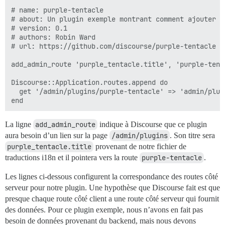
# name: purple-tentacle

# about: Un plugin exemple montrant comment ajouter un
# version: 0.1

# authors: Robin Ward

# url: https://github.com/discourse/purple-tentacle

add_admin_route 'purple_tentacle.title', 'purple-tenta
Discourse::Application.routes.append do

  get '/admin/plugins/purple-tentacle' => 'admin/plug
La ligne
add_admin_route
indique à Discourse que ce plugin
aura besoin d’un lien sur la page
/admin/plugins
. Son titre sera
purple_tentacle.title
provenant de notre fichier de
traductions i18n et il pointera vers la route
purple-tentacle
.
Les lignes ci-dessous configurent la correspondance des routes côté
serveur pour notre plugin. Une hypothèse que Discourse fait est que
presque chaque route côté client a une route côté serveur qui fournit
des données. Pour ce plugin exemple, nous n’avons en fait pas
besoin de données provenant du backend, mais nous devons