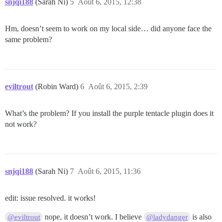
snjqi188
(Sarah Ni)
5
Août 6, 2015, 12:38
Hm, doesn’t seem to work on my local side… did anyone face the
same problem?
eviltrout
(Robin Ward)
6
Août 6, 2015, 2:39
What’s the problem? If you install the purple tentacle plugin does it
not work?
snjqi188
(Sarah Ni)
7
Août 6, 2015, 11:36
edit: issue resolved. it works!
nope, it doesn’t work. I believe
is also
@eviltrout
@ladydanger