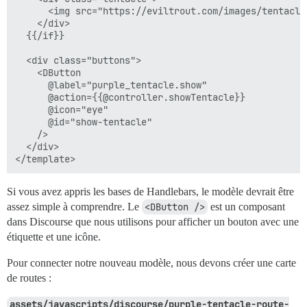
      <img src="https://eviltrout.com/images/tentacle.
    </div>

  {{/if}}

  <div class="buttons">

    <DButton

      @label="purple_tentacle.show"

      @action={{@controller.showTentacle}}

      @icon="eye"

      @id="show-tentacle"

    />

  </div>

Si vous avez appris les bases de Handlebars, le modèle devrait être
assez simple à comprendre. Le
<DButton />
est un composant
dans Discourse que nous utilisons pour afficher un bouton avec une
étiquette et une icône.
Pour connecter notre nouveau modèle, nous devons créer une carte
de routes :
assets/javascripts/discourse/purple-tentacle-route-