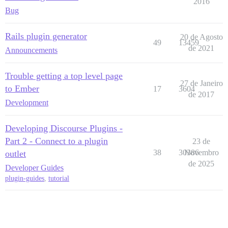
2016
Bug
Rails plugin generator
20 de Agosto
49
13459
de 2021
Announcements
Trouble getting a top level page
27 de Janeiro
to Ember
17
3604
de 2017
Development
Developing Discourse Plugins -
Part 2 - Connect to a plugin
23 de
38
30386
Novembro
outlet
de 2025
Developer Guides
plugin-guides
,
tutorial