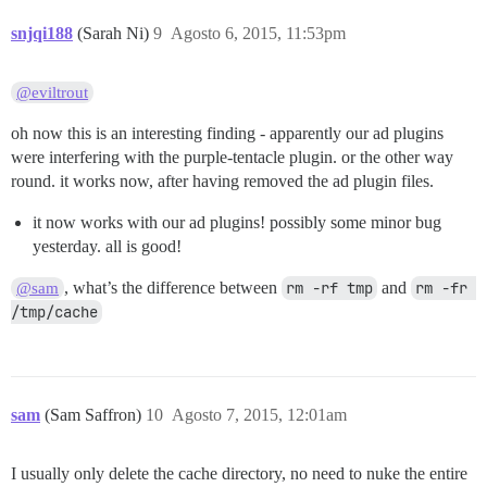
snjqi188
(Sarah Ni)
9
Agosto 6, 2015, 11:53pm
@eviltrout
oh now this is an interesting finding - apparently our ad plugins
were interfering with the purple-tentacle plugin. or the other way
round. it works now, after having removed the ad plugin files.
it now works with our ad plugins! possibly some minor bug
yesterday. all is good!
, what’s the difference between
rm -rf tmp
and
rm -fr 
@sam
/tmp/cache
sam
(Sam Saffron)
10
Agosto 7, 2015, 12:01am
I usually only delete the cache directory, no need to nuke the entire