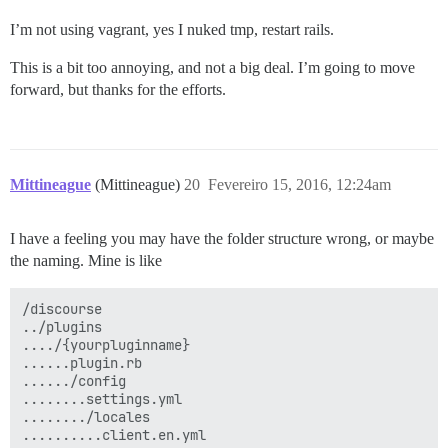
I’m not using vagrant, yes I nuked tmp, restart rails.
This is a bit too annoying, and not a big deal. I’m going to move
forward, but thanks for the efforts.
Mittineague
(Mittineague)
20
Fevereiro 15, 2016, 12:24am
I have a feeling you may have the folder structure wrong, or maybe
the naming. Mine is like
/discourse

../plugins

..../{yourpluginname}

......plugin.rb

....../config

........settings.yml

......../locales

..........client.en.yml
