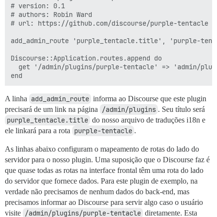
# version: 0.1

# authors: Robin Ward

# url: https://github.com/discourse/purple-tentacle

add_admin_route 'purple_tentacle.title', 'purple-tenta
Discourse::Application.routes.append do

  get '/admin/plugins/purple-tentacle' => 'admin/plug
A linha
add_admin_route
informa ao Discourse que este plugin
precisará de um link na página
/admin/plugins
. Seu título será
purple_tentacle.title
do nosso arquivo de traduções i18n e
ele linkará para a rota
purple-tentacle
.
As linhas abaixo configuram o mapeamento de rotas do lado do
servidor para o nosso plugin. Uma suposição que o Discourse faz é
que quase todas as rotas na interface frontal têm uma rota do lado
do servidor que fornece dados. Para este plugin de exemplo, na
verdade não precisamos de nenhum dados do back-end, mas
precisamos informar ao Discourse para servir algo caso o usuário
visite
/admin/plugins/purple-tentacle
diretamente. Esta