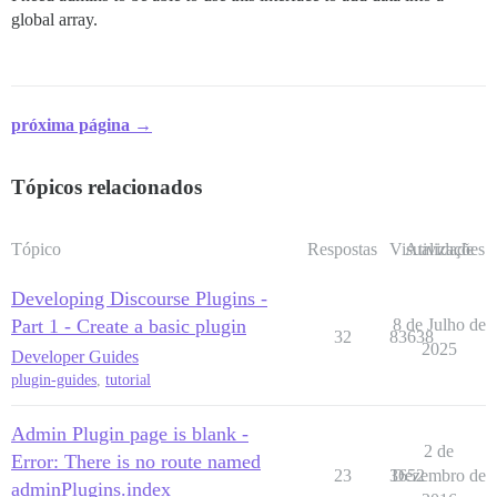
global array.
próxima página →
Tópicos relacionados
Tópico
Respostas
Visualizações
Atividade
Developing Discourse Plugins -
Part 1 - Create a basic plugin
8 de Julho de
32
83638
2025
Developer Guides
plugin-guides
,
tutorial
Admin Plugin page is blank -
2 de
Error: There is no route named
23
3652
Dezembro de
adminPlugins.index