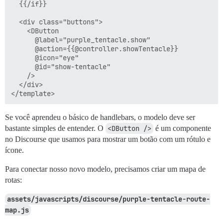
  {{/if}}

  <div class="buttons">

    <DButton

      @label="purple_tentacle.show"

      @action={{@controller.showTentacle}}

      @icon="eye"

      @id="show-tentacle"

    />

  </div>

Se você aprendeu o básico de handlebars, o modelo deve ser
bastante simples de entender. O
<DButton />
é um componente
no Discourse que usamos para mostrar um botão com um rótulo e
ícone.
Para conectar nosso novo modelo, precisamos criar um mapa de
rotas:
assets/javascripts/discourse/purple-tentacle-route-
map.js