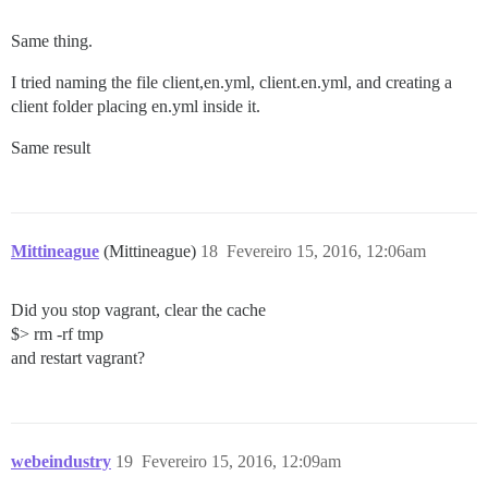
Same thing.
I tried naming the file client,en.yml, client.en.yml, and creating a
client folder placing en.yml inside it.
Same result
Mittineague
(Mittineague)
18
Fevereiro 15, 2016, 12:06am
Did you stop vagrant, clear the cache
$> rm -rf tmp
and restart vagrant?
webeindustry
19
Fevereiro 15, 2016, 12:09am