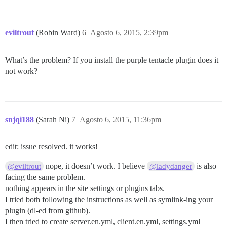
eviltrout
(Robin Ward)
6
Agosto 6, 2015, 2:39pm
What’s the problem? If you install the purple tentacle plugin does it
not work?
snjqi188
(Sarah Ni)
7
Agosto 6, 2015, 11:36pm
edit: issue resolved. it works!
nope, it doesn’t work. I believe
is also
@eviltrout
@ladydanger
facing the same problem.
nothing appears in the site settings or plugins tabs.
I tried both following the instructions as well as symlink-ing your
plugin (dl-ed from github).
I then tried to create server.en.yml, client.en.yml, settings.yml