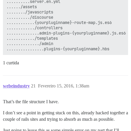
..........server.en.yml

....../assets

......../javascripts

........../discourse

............{yourpluginname}-route-map.js.es6

............/controllers

..............admin-plugins-{yourpluginname}.js.es6

............/templates

............../admin

1 curtida
webeindustry
21
Fevereiro 15, 2016, 1:38am
That’s the file structure I have.
I don’t see a point in getting stuck on this, already hacked together a
couple of rails sites and trying to absorb as much as possible.
Just going to leave this as some simple error on my part that I’ll