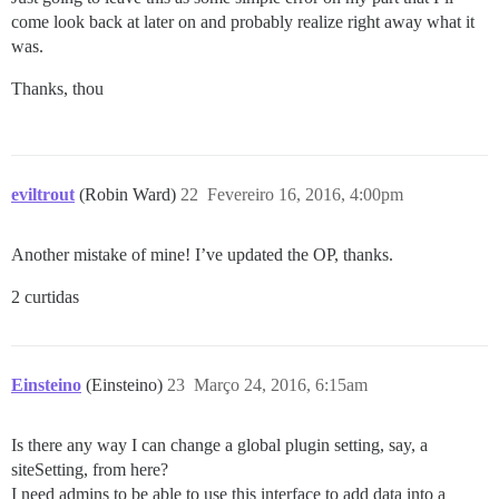
come look back at later on and probably realize right away what it
was.
Thanks, thou
eviltrout
(Robin Ward)
22
Fevereiro 16, 2016, 4:00pm
Another mistake of mine! I’ve updated the OP, thanks.
2 curtidas
Einsteino
(Einsteino)
23
Março 24, 2016, 6:15am
Is there any way I can change a global plugin setting, say, a
siteSetting, from here?
I need admins to be able to use this interface to add data into a