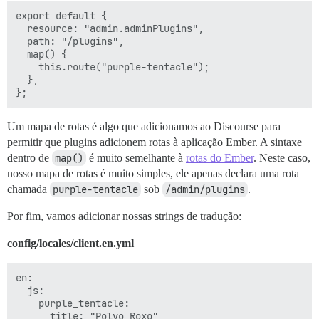
export default {

  resource: "admin.adminPlugins",

  path: "/plugins",

  map() {

    this.route("purple-tentacle");

  },

Um mapa de rotas é algo que adicionamos ao Discourse para
permitir que plugins adicionem rotas à aplicação Ember. A sintaxe
dentro de
map()
é muito semelhante à
rotas do Ember
. Neste caso,
nosso mapa de rotas é muito simples, ele apenas declara uma rota
chamada
purple-tentacle
sob
/admin/plugins
.
Por fim, vamos adicionar nossas strings de tradução:
config/locales/client.en.yml
en:

  js:

    purple_tentacle:

      title: "Polvo Roxo"
