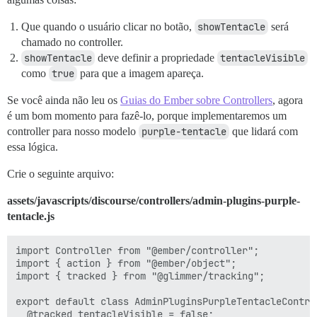
Que quando o usuário clicar no botão,
showTentacle
será
chamado no controller.
showTentacle
deve definir a propriedade
tentacleVisible
como
true
para que a imagem apareça.
Se você ainda não leu os
Guias do Ember sobre Controllers
, agora
é um bom momento para fazê-lo, porque implementaremos um
controller para nosso modelo
purple-tentacle
que lidará com
essa lógica.
Crie o seguinte arquivo:
assets/javascripts/discourse/controllers/admin-plugins-purple-
tentacle.js
import Controller from "@ember/controller";

import { action } from "@ember/object";

import { tracked } from "@glimmer/tracking";

export default class AdminPluginsPurpleTentacleContro
  @tracked tentacleVisible = false;
