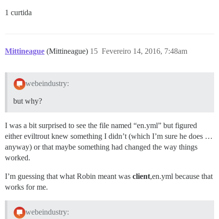
1 curtida
Mittineague
(Mittineague)
15
Fevereiro 14, 2016, 7:48am
webeindustry:
but why?
I was a bit surprised to see the file named “en.yml” but figured
either eviltrout knew something I didn’t (which I’m sure he does …
anyway) or that maybe something had changed the way things
worked.
I’m guessing that what Robin meant was
client
,en.yml because that
works for me.
webeindustry: