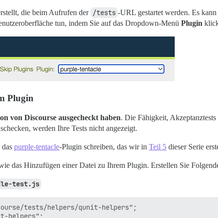
rstellt, die beim Aufrufen der
/tests
-URL gestartet werden. Es kann d
r Benutzeroberfläche tun, indem Sie auf das Dropdown-Menü
Plugin
klic
em Plugin
ersion von Discourse ausgecheckt haben
. Die Fähigkeit, Akzeptanztests 
schecken, werden Ihre Tests nicht angezeigt.
r das
purple-tentacle
-Plugin schreiben, das wir in
Teil 5
dieser Serie erst
wie das Hinzufügen einer Datei zu Ihrem Plugin. Erstellen Sie Folgend
cle-test.js
ourse/tests/helpers/qunit-helpers";

t-helpers";
