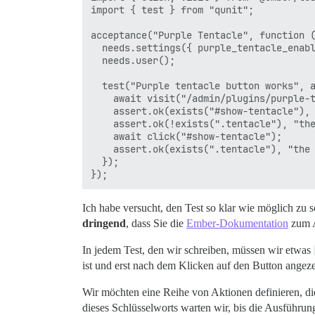
import { test } from "qunit";

acceptance("Purple Tentacle", function (
  needs.settings({ purple_tentacle_enabl
  needs.user();

  test("Purple tentacle button works", a
    await visit("/admin/plugins/purple-t
    assert.ok(exists("#show-tentacle"), 
    assert.ok(!exists(".tentacle"), "the
    await click("#show-tentacle");

    assert.ok(exists(".tentacle"), "the 
  });

Ich habe versucht, den Test so klar wie möglich zu 
dringend
, dass Sie die
Ember-Dokumentation
zum Ak
In jedem Test, den wir schreiben, müssen wir etwas
ist und erst nach dem Klicken auf den Button angeze
Wir möchten eine Reihe von Aktionen definieren, di
dieses Schlüsselworts warten wir, bis die Ausführun