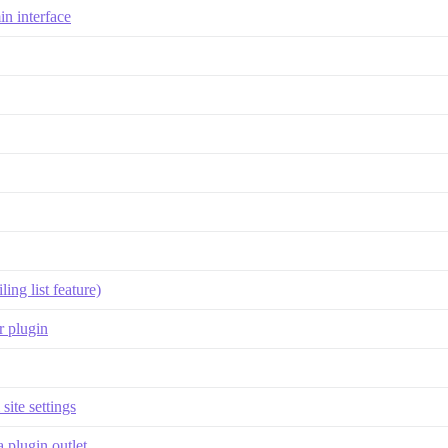
n interface
ing list feature)
r plugin
ite settings
 plugin outlet