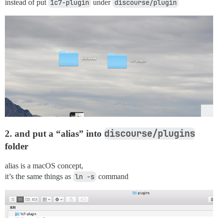
instead of put
1c7-plugin
under
discourse/plugin
discourse/plugins
2. and put a “alias” into
folder
alias is a macOS concept,
it’s the same things as
ln -s
command