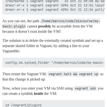
lrwxrwxrwx 1 vagrant vagrant   55 Oct 22 09:08 my-bas
drwxr-xr-x 1 vagrant vagrant 4096 Oct 21 13:56 lazyYT/
As you can see, the path
/home/marcus/code/discourse/my-
basic-plugin
cannot
possibly
be accessible from the VM
because it doesn’t exist inside the VM!
The solution is to delete the externally created symlink and set up a
separate shared folder in Vagrant, by adding a line to your
Vagrantfile:
Then restart the Vagrant VM:
vagrant halt && vagrant up
so
that this change is picked up
Now, when you enter your VM via SSH using
vagrant ssh
you
can create a symlink
inside
the VM:
cd /vagrant/plugins
