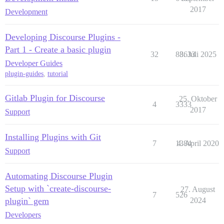
2017
Development
Developing Discourse Plugins -
Part 1 - Create a basic plugin
32
83633
8. Juli 2025
Developer Guides
plugin-guides
,
tutorial
Gitlab Plugin for Discourse
25. Oktober
4
3333
2017
Support
Installing Plugins with Git
7
1384
4. April 2020
Support
Automating Discourse Plugin
Setup with `create-discourse-
27. August
7
526
plugin` gem
2024
Developers