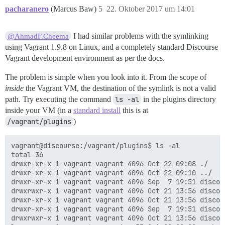
pacharanero
(Marcus Baw)
5
22. Oktober 2017 um 14:01
I had similar problems with the symlinking
@AhmadF.Cheema
using Vagrant 1.9.8 on Linux, and a completely standard Discourse
Vagrant development environment as per the docs.
The problem is simple when you look into it. From the scope of
inside
the Vagrant VM, the destination of the symlink is not a valid
path. Try executing the command
ls -al
in the plugins directory
inside your VM (in a
standard install
this is at
/vagrant/plugins
)
vagrant@discourse:/vagrant/plugins$ ls -al

total 36

drwxr-xr-x 1 vagrant vagrant 4096 Oct 22 09:08 ./

drwxr-xr-x 1 vagrant vagrant 4096 Oct 22 09:10 ../

drwxr-xr-x 1 vagrant vagrant 4096 Sep  7 19:51 discour
drwxrwxr-x 1 vagrant vagrant 4096 Oct 21 13:56 discour
drwxr-xr-x 1 vagrant vagrant 4096 Oct 21 13:56 discou
drwxr-xr-x 1 vagrant vagrant 4096 Sep  7 19:51 discou
drwxrwxr-x 1 vagrant vagrant 4096 Oct 21 13:56 discour