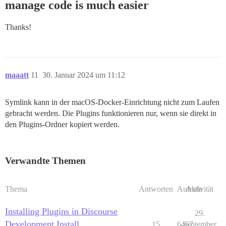
manage code is much easier
Thanks!
maaatt
11
30. Januar 2024 um 11:12
Symlink kann in der macOS-Docker-Einrichtung nicht zum Laufen
gebracht werden. Die Plugins funktionieren nur, wenn sie direkt in
den Plugins-Ordner kopiert werden.
Verwandte Themen
Thema
Antworten
Aufrufe
Aktivität
Installing Plugins in Discourse
29.
Development Install
15
6467
September