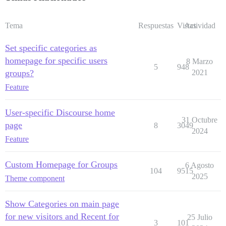
Tema
Respuestas
Vistas
Actividad
Set specific categories as
homepage for specific users
8 Marzo
5
948
groups?
2021
Feature
User-specific Discourse home
31 Octubre
page
8
3049
2024
Feature
Custom Homepage for Groups
6 Agosto
104
9515
2025
Theme component
Show Categories on main page
for new visitors and Recent for
25 Julio
3
101