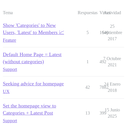
Tema
Respuestas
Vistas
Actividad
Show 'Categories' to New
25
Users, 'Latest' to Members 📈
5
1640
Septiembre
2017
Feature
Default Home Page = Latest
7 Octubre
(without categories)
1
492
2021
Support
Seeking advice for homepage
24 Enero
42
7882
2018
UX
Set the homepage view to
15 Junio
Categories + Latest Post
13
399
2025
Support