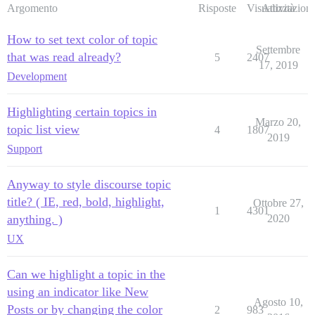
Argomento
Risposte
Visualizzazioni
Attività
How to set text color of topic
Settembre
that was read already?
5
2407
17, 2019
Development
Highlighting certain topics in
Marzo 20,
topic list view
4
1807
2019
Support
Anyway to style discourse topic
title? ( IE, red, bold, highlight,
Ottobre 27,
1
4301
anything. )
2020
UX
Can we highlight a topic in the
using an indicator like New
Agosto 10,
Posts or by changing the color
2
983