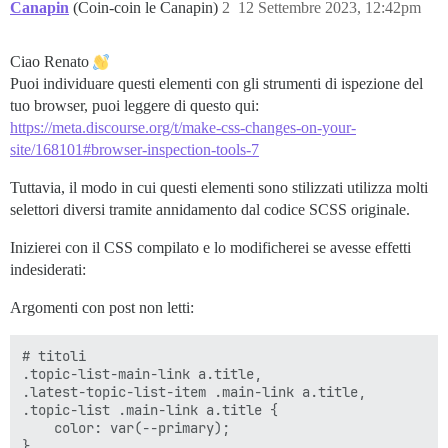
Canapin
(Coin-coin le Canapin)
2
12 Settembre 2023, 12:42pm
Ciao Renato
Puoi individuare questi elementi con gli strumenti di ispezione del
tuo browser, puoi leggere di questo qui:
https://meta.discourse.org/t/make-css-changes-on-your-
site/168101#browser-inspection-tools-7
Tuttavia, il modo in cui questi elementi sono stilizzati utilizza molti
selettori diversi tramite annidamento dal codice SCSS originale.
Inizierei con il CSS compilato e lo modificherei se avesse effetti
indesiderati:
Argomenti con post non letti:
# titoli

.topic-list-main-link a.title,

.latest-topic-list-item .main-link a.title,

.topic-list .main-link a.title {

    color: var(--primary);

}
