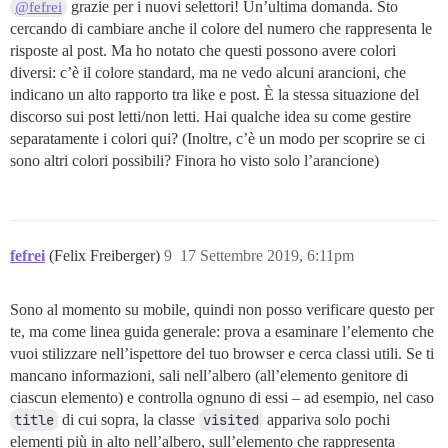
grazie per i nuovi selettori! Un’ultima domanda. Sto
@fefrei
cercando di cambiare anche il colore del numero che rappresenta le
risposte al post. Ma ho notato che questi possono avere colori
diversi: c’è il colore standard, ma ne vedo alcuni arancioni, che
indicano un alto rapporto tra like e post. È la stessa situazione del
discorso sui post letti/non letti. Hai qualche idea su come gestire
separatamente i colori qui? (Inoltre, c’è un modo per scoprire se ci
sono altri colori possibili? Finora ho visto solo l’arancione)
fefrei
(Felix Freiberger)
9
17 Settembre 2019, 6:11pm
Sono al momento su mobile, quindi non posso verificare questo per
te, ma come linea guida generale: prova a esaminare l’elemento che
vuoi stilizzare nell’ispettore del tuo browser e cerca classi utili. Se ti
mancano informazioni, sali nell’albero (all’elemento genitore di
ciascun elemento) e controlla ognuno di essi – ad esempio, nel caso
title
di cui sopra, la classe
visited
appariva solo pochi
elementi più in alto nell’albero, sull’elemento che rappresenta