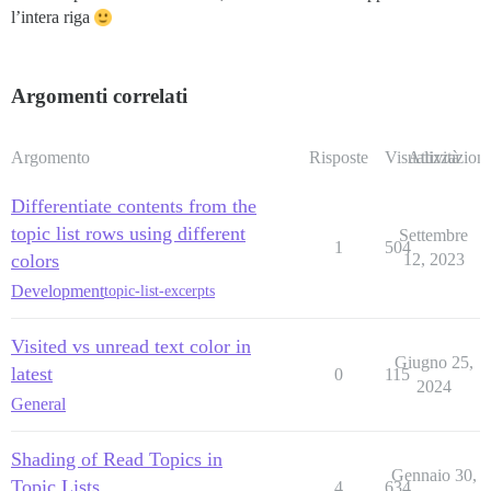
l’intera riga
Argomenti correlati
Argomento
Risposte
Visualizzazioni
Attività
Differentiate contents from the
topic list rows using different
Settembre
1
504
colors
12, 2023
Development
topic-list-excerpts
Visited vs unread text color in
Giugno 25,
latest
0
115
2024
General
Shading of Read Topics in
Gennaio 30,
Topic Lists
4
634